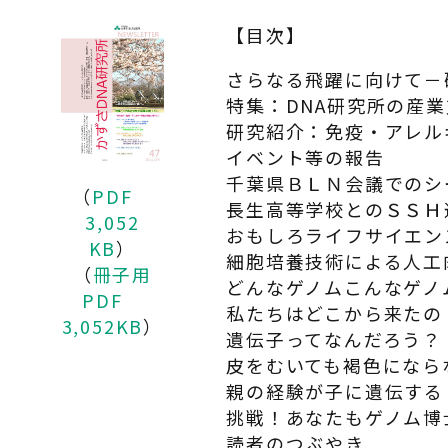
【目次】
さらなる飛躍に向けて－
特集：DNA研究所の産
研究紹介：免疫・アレル
イベント等の報告
千葉県ＢＬＮ会議でのシ
（
PDF
長生高等学校とのＳＳＨ
3,052
おもしろライフサイエン
KB
）
細胞培養技術による人工
（
冊子用
どんなゲノムこんなゲノ
PDF
私たちはどこから来たの
3,052KB
）
遺伝子ってなんだろう？
皮をむいても褐色になら
親の経験が子に遺伝する
挑戦！あなたもゲノム博
読者のつぶやき