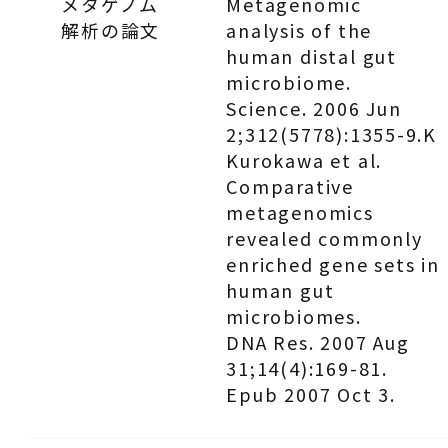
メタゲノム
Metagenomic
解析の論文
analysis of the
human distal gut
microbiome.
Science. 2006 Jun
2;312(5778):1355-9.K
Kurokawa et al.
Comparative
metagenomics
revealed commonly
enriched gene sets in
human gut
microbiomes.
DNA Res. 2007 Aug
31;14(4):169-81.
Epub 2007 Oct 3.