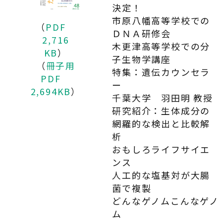
決定！
市原八幡高等学校での
（
PDF
ＤＮＡ研修会
2,716
木更津高等学校での分
KB
）
子生物学講座
（
冊子用
特集：遺伝カウンセラ
PDF
ー
2,694KB
）
千葉大学 羽田明 教授
研究紹介：生体成分の
網羅的な検出と比較解
析
おもしろライフサイエ
ンス
人工的な塩基対が大腸
菌で複製
どんなゲノムこんなゲノ
ム