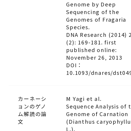
Genome by Deep
Sequencing of the
Genomes of
Fragaria
Species.
DNA Research (2014) 
(2): 169-181. first
published online:
November 26, 2013
DOI：
10.1093/dnares/dst04
カーネーシ
M Yagi et al.
ョンのゲノ
Sequence Analysis of 
ム解読の論
Genome of Carnation
文
(
Dianthus caryophyllu
L.).