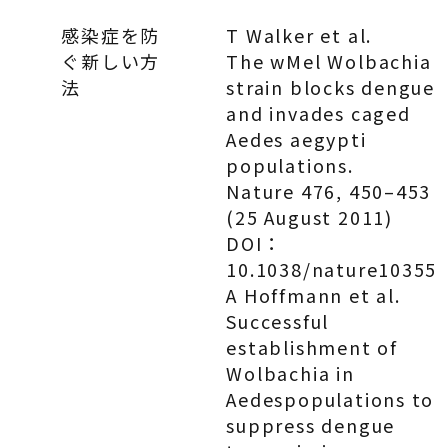
感染症を防
T Walker et al.
ぐ新しい方
The wMel Wolbachia
法
strain blocks dengue
and invades caged
Aedes aegypti
populations.
Nature 476, 450–453
(25 August 2011)
DOI：
10.1038/nature10355
A Hoffmann et al.
Successful
establishment of
Wolbachia
in
Aedespopulations to
suppress dengue