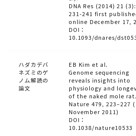
DNA Res (2014) 21 (3):
231-241 first publish
online December 17, 
DOI：
10.1093/dnares/dst05
ハダカデバ
EB Kim et al.
ネズミのゲ
Genome sequencing
ノム解読の
reveals insights into
論文
physiology and longev
of the naked mole rat
Nature 479, 223–227 
November 2011)
DOI：
10.1038/nature10533