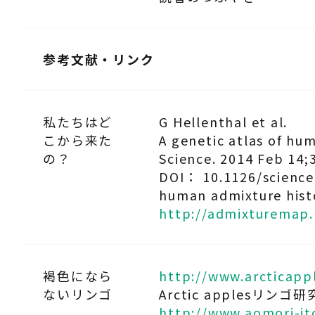
参考文献・リンク
私たちはど
G Hellenthal et al.
こから来た
A genetic atlas of hu
の？
Science. 2014 Feb 14;
DOI： 10.1126/science.
human admixture hist
http://admixturemap
褐色になら
http://www.arcticapp
ないリンゴ
Arctic applesリン
http://www.aomori-it