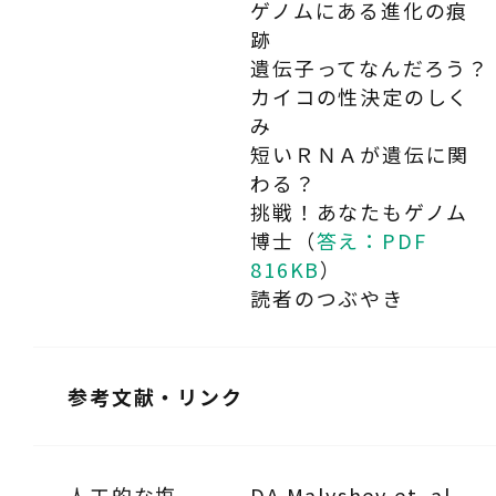
ゲノムにある進化の痕
跡
遺伝子ってなんだろう？
カイコの性決定のしく
み
短いＲＮＡが遺伝に関
わる？
挑戦！あなたもゲノム
博士（
答え：PDF
816KB
）
読者のつぶやき
参考文献・リンク
人工的な塩
DA Malyshev et. al.