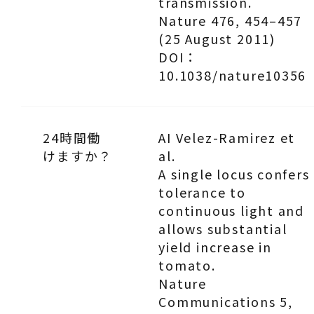
transmission.
Nature 476, 454–457
(25 August 2011)
DOI：
10.1038/nature10356
24時間働
AI Velez-Ramirez et
けますか？
al.
A single locus confers
tolerance to
continuous light and
allows substantial
yield increase in
tomato.
Nature
Communications 5,