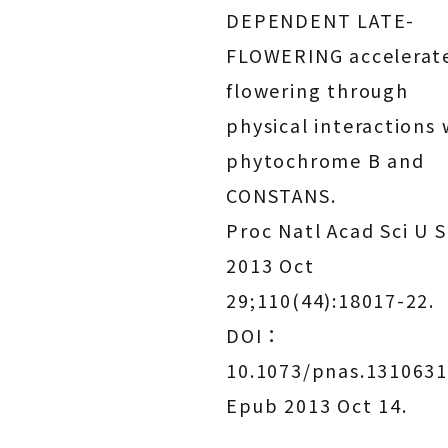
DEPENDENT LATE-
FLOWERING accelerat
flowering through
physical interactions 
phytochrome B and
CONSTANS.
Proc Natl Acad Sci U S
2013 Oct
29;110(44):18017-22.
DOI：
10.1073/pnas.1310631
Epub 2013 Oct 14.