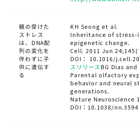
親の受けた
KH Seong et al.
ストレス
Inheritance of stress
は、DNA配
epigenetic change.
列の変化を
Cell. 2011 Jun 24;145(
伴わずに子
DOI： 10.1016/j.cell.2
供に遺伝す
スリリース
BG Dias and
る
Parental olfactory ex
behavior and neural s
generations.
Nature Neuroscience 1
DOI：10.1038/nn.3594