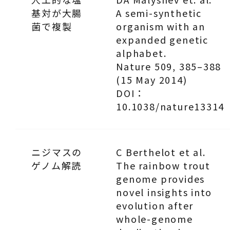
基対が大腸
A semi-synthetic
菌で複製
organism with an
expanded genetic
alphabet.
Nature 509, 385–388
(15 May 2014)
DOI：
10.1038/nature13314
ニジマスの
C Berthelot et al.
ゲノム解読
The rainbow trout
genome provides
novel insights into
evolution after
whole-genome