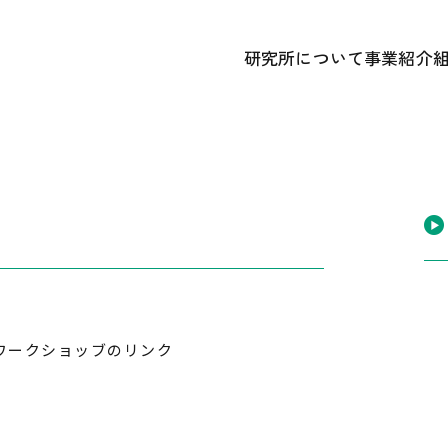
研究所について
事業紹介
あいさつ
① 研究開
かずさDNA研究所 概要
② 遺伝
研究所のあゆみ
③ 広報
記念誌アーカイブ
中期経営計画ほか各種計画
ワークショッブのリンク