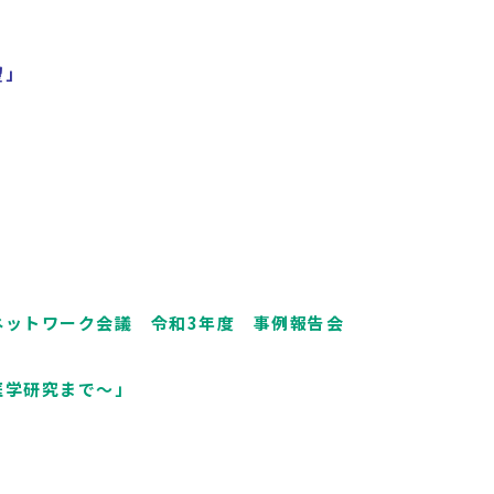
望」
ネットワーク会議 令和3年度 事例報告会
医学研究まで～」