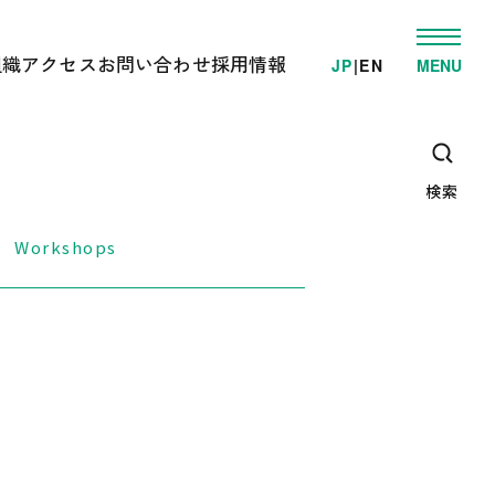
組織
アクセス
お問い合わせ
採用情報
JP
|
EN
MENU
発
ゲノム事業推進部
電車でお越しの方へ
学的検査/各種受託解析
先端研究開発部
車でお越しの方へ
・教育支援活動
オミックス解析施設
高速/路線バスでお越しの方へ
ゲノム情報解析施設
検索
臨床オミックス解析施設
広報・教育支援センター
DNAリサーチ出版局
Workshops
企画管理部