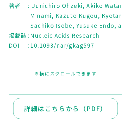
著者
Junichiro Ohzeki, Akiko Watanabe
Minami, Kazuto Kugou, Kyotaro Y
Sachiko Isobe, Yusuke Endo, and
掲載誌
Nucleic Acids Research
DOI
10.1093/nar/gkag597
※横にスクロールできます
詳細はこちらから（PDF）