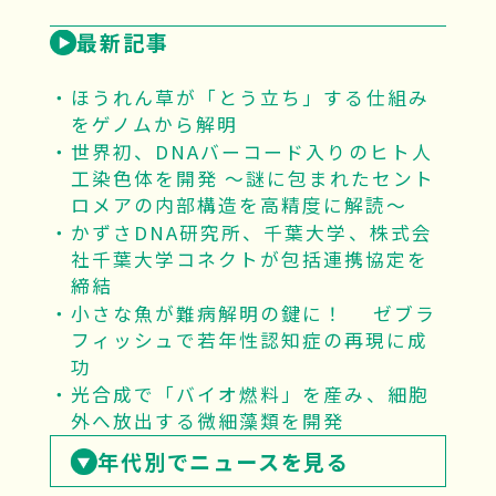
最新記事
ほうれん草が「とう立ち」する仕組み
をゲノムから解明
世界初、DNAバーコード入りのヒト人
工染色体を開発 ～謎に包まれたセント
ロメアの内部構造を高精度に解読～
かずさDNA研究所、千葉大学、株式会
社千葉大学コネクトが包括連携協定を
締結
小さな魚が難病解明の鍵に！ ゼブラ
フィッシュで若年性認知症の再現に成
功
光合成で「バイオ燃料」を産み、細胞
外へ放出する微細藻類を開発
年代別でニュースを見る