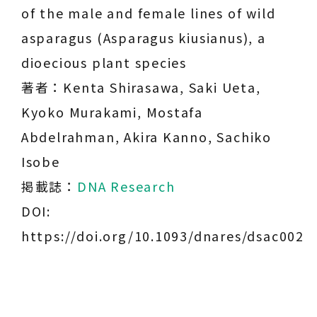
of the male and female lines of wild
asparagus (
Asparagus kiusianus
), a
dioecious plant species
著者：Kenta Shirasawa, Saki Ueta,
Kyoko Murakami, Mostafa
Abdelrahman, Akira Kanno, Sachiko
Isobe
掲載誌：
DNA Research
DOI:
https://doi.org/10.1093/dnares/dsac002