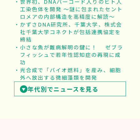
世界初、DNAバーコード入りのヒト人
工染色体を開発 ～謎に包まれたセント
ロメアの内部構造を高精度に解読～
かずさDNA研究所、千葉大学、株式会
社千葉大学コネクトが包括連携協定を
締結
小さな魚が難病解明の鍵に！ ゼブラ
フィッシュで若年性認知症の再現に成
功
光合成で「バイオ燃料」を産み、細胞
外へ放出する微細藻類を開発
年代別でニュースを見る