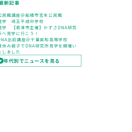
最新記事
公民館講座＠船橋市宮本公民館
見学 埼玉平成中学校
見学 【君津市主催】かずさDNA研究
所へ見学に行こう！
DNA出前講座＠千葉英和高等学校
夏休み親子でDNA研究所見学を開催い
たしました
年代別でニュースを見る