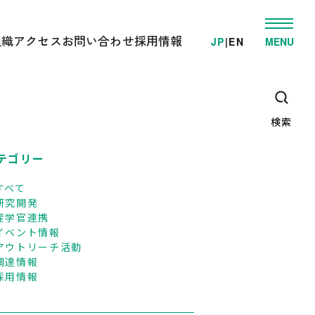
組織
アクセス
お問い合わせ
採用情報
JP
|
EN
MENU
発
ゲノム事業推進部
電車でお越しの方へ
学的検査/各種受託解析
先端研究開発部
車でお越しの方へ
・教育支援活動
オミックス解析施設
高速/路線バスでお越しの方へ
ゲノム情報解析施設
検索
臨床オミックス解析施設
広報・教育支援センター
DNAリサーチ出版局
テゴリー
企画管理部
すべて
研究開発
産学官連携
イベント情報
アウトリーチ活動
調達情報
採用情報