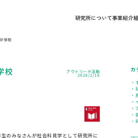
研究所について
事業紹介
あいさつ
① 研究開
かずさDNA研究所 概要
② 遺伝
中学校
研究所のあゆみ
③ 広報
記念誌アーカイブ
中期経営計画ほか各種計画
学校
カ
アウトリーチ活動
2026/2/16
年生のみなさんが社会科見学として研究所に