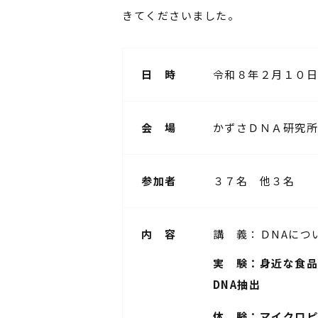
きてくださいました。
日 時
令和８年２月１０日
会 場
かずさＤＮＡ研究所
参加者
３７名 他３名
内 容
講 義：ＤNAにつ
実 験：身近な食品
DNA抽出
体 験：マイクロピ