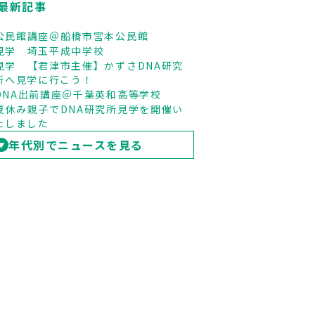
最新記事
公民館講座＠船橋市宮本公民館
見学 埼玉平成中学校
見学 【君津市主催】かずさDNA研究
所へ見学に行こう！
DNA出前講座＠千葉英和高等学校
夏休み親子でDNA研究所見学を開催い
たしました
年代別でニュースを見る