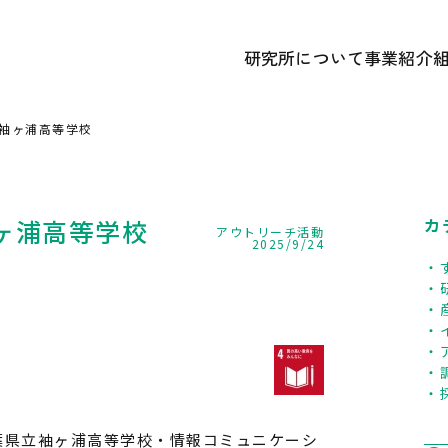
研究所について
事業紹介
あいさつ
① 研究開
かずさDNA研究所 概要
② 遺伝
袖ヶ浦高等学校
研究所のあゆみ
③ 広報
記念誌アーカイブ
中期経営計画ほか各種計画
ヶ浦高等学校
カ
アウトリーチ活動
2025/9/24
葉県立袖ヶ浦高等学校・情報コミュニケーシ