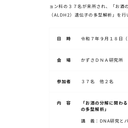
ョン科の３７名が来所され、「お酒
（ALDH2）遺伝子の多型解析」を行
日 時
令和７年９月１８日（
会 場
かずさＤＮＡ研究所
参加者
３７名 他２名
内 容
「お酒の分解に関わる
の多型解析」
講 義：DNA研究と