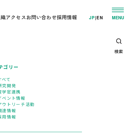
組織
アクセス
お問い合わせ
採用情報
JP
|
EN
MENU
発
ゲノム事業推進部
電車でお越しの方へ
学的検査/各種受託解析
先端研究開発部
車でお越しの方へ
・教育支援活動
オミックス解析施設
高速/路線バスでお越しの方へ
ゲノム情報解析施設
検索
臨床オミックス解析施設
広報・教育支援センター
DNAリサーチ出版局
テゴリー
企画管理部
すべて
研究開発
産学官連携
イベント情報
アウトリーチ活動
調達情報
採用情報