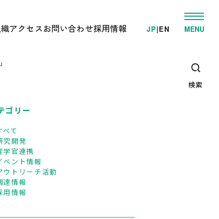
組織
アクセス
お問い合わせ
採用情報
JP
|
EN
MENU
発
ゲノム事業推進部
電車でお越しの方へ
学的検査/各種受託解析
先端研究開発部
車でお越しの方へ
）」
・教育支援活動
オミックス解析施設
高速/路線バスでお越しの方へ
ゲノム情報解析施設
検索
臨床オミックス解析施設
広報・教育支援センター
DNAリサーチ出版局
テゴリー
企画管理部
すべて
研究開発
産学官連携
イベント情報
アウトリーチ活動
調達情報
採用情報