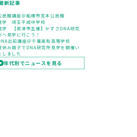
最新記事
公民館講座＠船橋市宮本公民館
見学 埼玉平成中学校
見学 【君津市主催】かずさDNA研究
所へ見学に行こう！
DNA出前講座＠千葉英和高等学校
夏休み親子でDNA研究所見学を開催い
たしました
年代別でニュースを見る