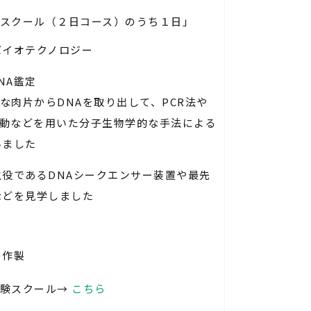
スクール（２日コース）のうち１日」
バイオテクノロジー
NA鑑定
な肉片からDNAを取り出して、PCR法や
動などを用いた分子生物学的な手法による
いました
主役であるDNAシークエンサー装置や最先
などを見学しました
の作製
体験スクール→
こちら