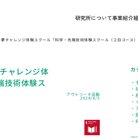
研究所について
事業紹介
あいさつ
① 研究開
かずさDNA研究所 概要
② 遺伝
年 夢チャレンジ体験スクール「科学・先端技術体験スクール（２日コース
研究所のあゆみ
③ 広報
記念誌アーカイブ
中期経営計画ほか各種計画
夢チャレンジ体
カ
端技術体験ス
」
アウトリーチ活動
2024/8/5