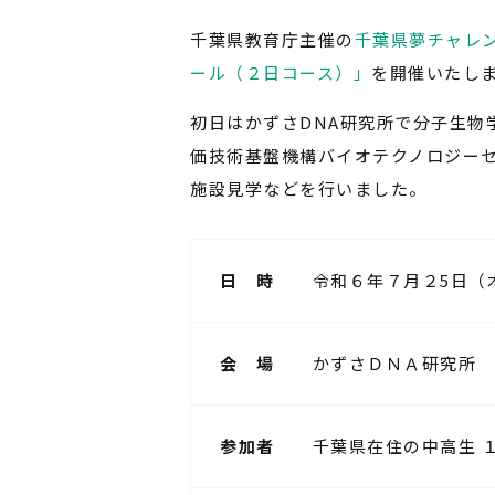
千葉県教育庁主催の
千葉県夢チャレ
ール（２日コース）」
を開催いたし
初日はかずさDNA研究所で分子生物
価技術基盤機構バイオテクノロジー
施設見学などを行いました。
日 時
令和６年７月２5日（
会 場
かずさＤＮＡ研究所 
参加者
千葉県在住の中高生 