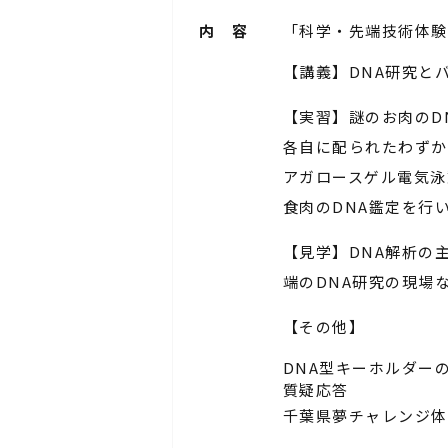
内 容
「科学・先端技術体験
【講義】
DNA研究と
【実習】謎のお肉のD
各自に配られたわずか
アガロースゲル電気泳
食肉のDNA鑑定を行
【見学】DNA解析の
端のDNA研究の現場
【その他】
DNA型キーホルダー
質疑応答
千葉県夢チャレンジ