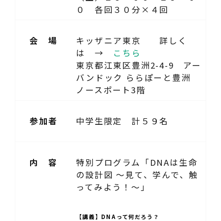
０ 各回３０分×４回
会 場
キッザニア東京 詳しく
は →
こちら
東京都江東区豊洲2-4-9 アー
バンドック ららぽーと豊洲
ノースポート3階
参加者
中学生限定 計５９名
内 容
特別プログラム「DNAは生命
の設計図 ～見て、学んで、触
ってみよう！～」
【講義】DNAって何だろう？