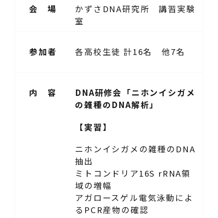
会 場
かずさDNA研究所 講習実験
室
参加者
各高校生徒 計16名 他7名
内 容
DNA研修会「ニホンイシガメ
の雑種のDNA解析」
【実習】
ニホンイシガメの雑種のDNA
抽出
ミトコンドリア16S rRNA領
域の増幅
アガロースゲル電気泳動によ
るPCR産物の確認