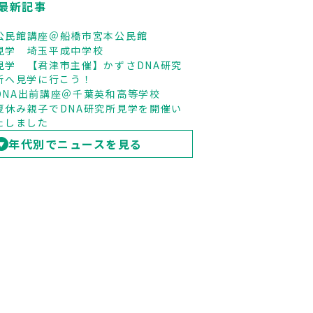
最新記事
公民館講座＠船橋市宮本公民館
見学 埼玉平成中学校
見学 【君津市主催】かずさDNA研究
所へ見学に行こう！
DNA出前講座＠千葉英和高等学校
夏休み親子でDNA研究所見学を開催い
たしました
年代別でニュースを見る