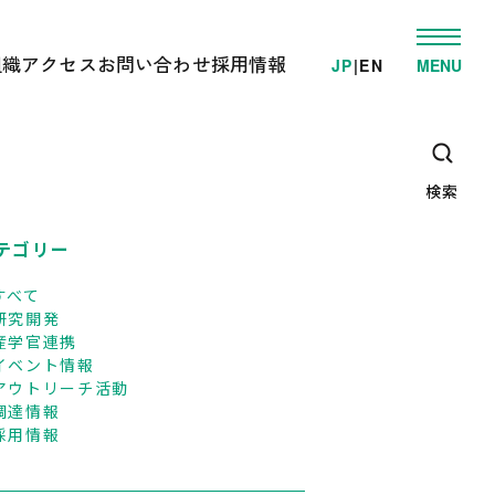
組織
アクセス
お問い合わせ
採用情報
JP
|
EN
MENU
発
ゲノム事業推進部
電車でお越しの方へ
学的検査/各種受託解析
先端研究開発部
車でお越しの方へ
・教育支援活動
オミックス解析施設
高速/路線バスでお越しの方へ
ゲノム情報解析施設
検索
臨床オミックス解析施設
広報・教育支援センター
DNAリサーチ出版局
テゴリー
企画管理部
すべて
研究開発
産学官連携
イベント情報
アウトリーチ活動
調達情報
採用情報