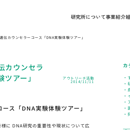
研究所について
事業紹介
あいさつ
① 研究開
かずさDNA研究所 概要
② 遺伝
学遺伝カウンセラーコース「DNA実験体験ツアー」
研究所のあゆみ
③ 広報
記念誌アーカイブ
中期経営計画ほか各種計画
伝カウンセラ
カ
験ツアー」
アウトリーチ活動
2014/11/11
コース「DNA実験体験ツアー」
様に DNA研究の重要性や現状について広