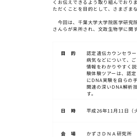
くお伝えできるよう取り組んでおり
ただくことを目的として、さまざま
今回は、千葉大学大学院医学研究院
さんらが来所され、文政生物学に関
目 的
認定遺伝カウンセラー
病気などについて、ご
情報をわかりやすく説
験体験ツアーは、認定
にDNA実験を自らの
関連の深いDNA解析
す。
日 時
平成26年11月11日（
会 場
かずさＤＮＡ研究所 