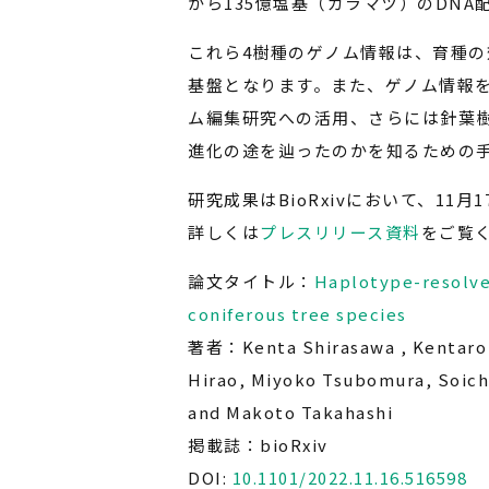
から135億塩基（カラマツ）のDN
これら4樹種のゲノム情報は、育種
基盤となります。また、ゲノム情報
ム編集研究への活用、さらには針葉
進化の途を辿ったのかを知るための
研究成果はBioRxivにおいて、11
詳しくは
プレスリリース資料
をご覧
論文タイトル：
Haplotype-resolv
coniferous tree species
著者：Kenta Shirasawa , Kentaro 
Hirao, Miyoko Tsubomura, Soichi
and Makoto Takahashi
掲載誌：bioRxiv
DOI:
10.1101/2022.11.16.516598