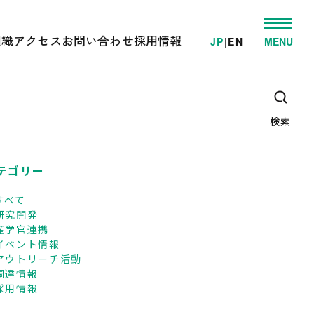
組織
アクセス
お問い合わせ
採用情報
JP
|
EN
MENU
発
ゲノム事業推進部
電車でお越しの方へ
学的検査/各種受託解析
先端研究開発部
車でお越しの方へ
・教育支援活動
オミックス解析施設
高速/路線バスでお越しの方へ
ゲノム情報解析施設
検索
臨床オミックス解析施設
広報・教育支援センター
DNAリサーチ出版局
企画管理部
テゴリー
すべて
研究開発
産学官連携
イベント情報
アウトリーチ活動
調達情報
採用情報