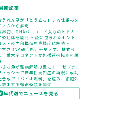
最新記事
ほうれん草が「とう立ち」する仕組みを
ゲノムから解明
世界初、DNAバーコード入りのヒト人
工染色体を開発 ～謎に包まれたセント
ロメアの内部構造を高精度に解読～
かずさDNA研究所、千葉大学、株式会
社千葉大学コネクトが包括連携協定を締
結
小さな魚が難病解明の鍵に！ ゼブラ
フィッシュで若年性認知症の再現に成功
光合成で「バイオ燃料」を産み、細胞外
へ放出する微細藻類を開発
年代別でニュースを見る