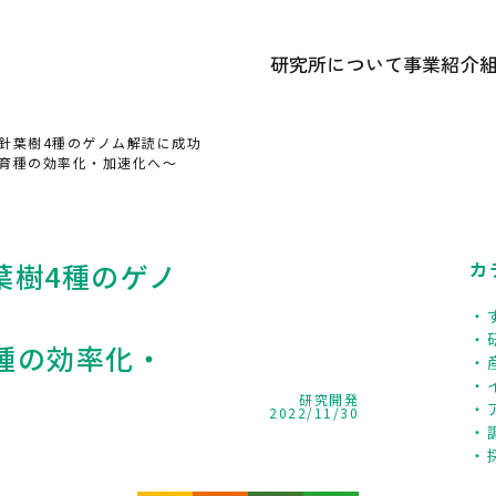
研究所について
事業紹介
あいさつ
① 研究開
かずさDNA研究所 概要
② 遺伝
針葉樹4種のゲノム解読に成功
研究所のあゆみ
③ 広報
育種の効率化・加速化へ～
記念誌アーカイブ
中期経営計画ほか各種計画
葉樹4種のゲノ
カ
種の効率化・
研究開発
2022/11/30