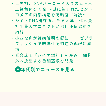
世界初、DNAバーコード入りのヒト人
工染色体を開発 ～謎に包まれたセント
ロメアの内部構造を高精度に解読～
かずさDNA研究所、千葉大学、株式会
社千葉大学コネクトが包括連携協定を
締結
小さな魚が難病解明の鍵に！ ゼブラ
フィッシュで若年性認知症の再現に成
功
光合成で「バイオ燃料」を産み、細胞
外へ放出する微細藻類を開発
年代別でニュースを見る