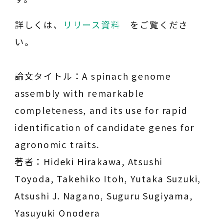
詳しくは、
リリース資料
をご覧くださ
い。
論文タイトル：A spinach genome
assembly with remarkable
completeness, and its use for rapid
identification of candidate genes for
agronomic traits.
著者：Hideki Hirakawa, Atsushi
Toyoda, Takehiko Itoh, Yutaka Suzuki,
Atsushi J. Nagano, Suguru Sugiyama,
Yasuyuki Onodera