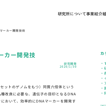
研究所について
事業紹介
あいさつ
① 研究開
かずさDNA研究所 概要
② 遺伝
Aマーカー開発技術
研究所のあゆみ
③ 広報
記念誌アーカイブ
中期経営計画ほか各種計画
ーカー開発技
カ
研究開発
2020/1/30
6セットのゲノムをもつ）同質六倍体という
種改良に必要な、遺伝子の目印となるDNA
において、効率的にDNAマーカーを開発す