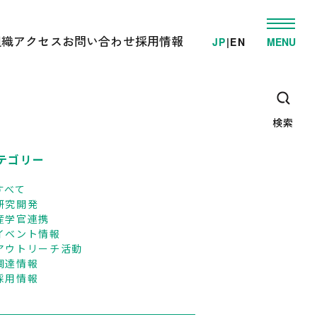
組織
アクセス
お問い合わせ
採用情報
JP
|
EN
MENU
発
ゲノム事業推進部
電車でお越しの方へ
学的検査/各種受託解析
先端研究開発部
車でお越しの方へ
・教育支援活動
オミックス解析施設
高速/路線バスでお越しの方へ
ゲノム情報解析施設
検索
臨床オミックス解析施設
広報・教育支援センター
DNAリサーチ出版局
テゴリー
企画管理部
すべて
研究開発
産学官連携
イベント情報
アウトリーチ活動
調達情報
採用情報