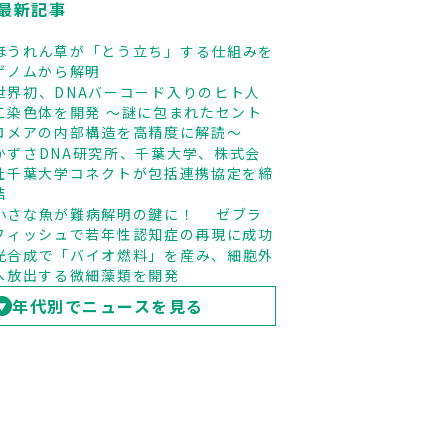
最新記事
ほうれん草が「とう立ち」する仕組みを
ゲノムから解明
世界初、DNAバーコード入りのヒト人
工染色体を開発 ～謎に包まれたセント
ロメアの内部構造を高精度に解読～
かずさDNA研究所、千葉大学、株式会
社千葉大学コネクトが包括連携協定を締
結
小さな魚が難病解明の鍵に！ ゼブラ
フィッシュで若年性認知症の再現に成功
光合成で「バイオ燃料」を産み、細胞外
へ放出する微細藻類を開発
年代別でニュースを見る