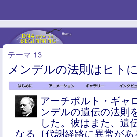
テーマ 13
メンデルの法則はヒト
アーチボルト・ギャ
ンデルの遺伝の法則
した。彼はまた、遺
なる［代謝経路に異常があ