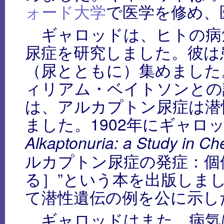
ォード大学
で医学を修め、
ギャロッドは、ヒトの病
尿症を研究しました。彼は
（尿とともに）集めました
ィリアム・ベイトソンとの
は、アルカプトン尿症は潜
ました。1902年にギャロッ
Alkaptonuria: a Study in Che
ルカプトン尿症の発症：個
る］”という本を出版しま
て潜性遺伝の例を公に示し
ギャロッドはまた、病気は