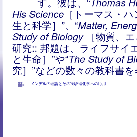
す。彼は、“
Thomas Hu
［トーマス・ハ
His Science
生と科学］”、“
Matter, Energ
［物質、エ
Study of Biology
研究:: 邦題は、ライフサイ
と生命］”や“
The Study of Bi
究］”などの数々の教科書を
メンデルの理論とその実験進化学への応用。