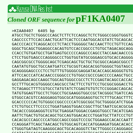
pF1KA0407
Cloned ORF sequence for
>KIAA0407  6405 bp

ATGCCTGCTCTGGGCCCAGCTCTTCTCCAGGCTCTCTGGGCCGGGTGGGTC
CAGCCCCTTCCACCAACTGCATTCACTCCCAATGGCACGTATCTGCAGCAC
GACCCCACCTCAGGCACCCTCTACCTGGGGGCTACCAACTTCCTGTTCCAG
GGGCTGCAGCTGGAGGCCACAGTGTCCACCGGCCCTGTGCTAGACAGCAGG
CCACCTGTGATGCCTGATGAGTGCCCCCAGGCCCAGCCTACCAACAACCCG
CTCCTGGTGAGCCCAGGGGCCCTGGTGGTATGCGGGAGCGTGCACCAGGGG
CAGCGGCGCCTGGGGCAGCTCGAGCAGCTGCTGCTGCGGCCAGAGCGGCCT
CAATATGTGGCTGCCAATGATCCTGCGGTCAGCACGGTGGGGCTGGTAGCC
GCAGGGGAGCCCCTCCTGTTTGTGGGGCGAGGATACACCAGCAGGGGTGTG
ATTCCACCCATCACAACCCGGGCCCTGTGGCCGCCCGACCCCCAAGCTGCC
GAGGAGACAGCCAAGCTGGCAGTGGGCCGCCTCTCCGAGTACAGCCACCAC
GCCTTTGCACGTGGGGCCAGCGCCTACTTCCTGTTCCTGCGGCGGGACCTG
TCTAGAGCTTTTCGTGCCTATGTATCTCGAGTGTGTCTCCGGGACCAGCAC
TATGTGGAGTTGCCTCTGGCCTGCGAAGGTGGCCGCTACGGGCTGATCCAG
GTGGCCACGTCCAGGGAGGTGGCGCATGGGGAGGTGCTCTTTGCAGCTTTC
GCACCCCCCACTGTGGGCCGGCCCCCATCGGCGGCTGCTGGGGCATCTGGA
CTCTGTGCCTTCCCCCTGGATGAGGTGGACCGGCTTGCTAATCGCACGCGA
TACACCCGGGAGGGTCGTGCTGAGGATGGGACCGAGGTGGCCTACATCGAG
AATTCTGACTGTGCACAGCTGCCAGTGGACACCCTGGATGCTTATCCCTGT
CACACGCCCAGCCCCATGGCCAGCCGGGTCCCGCTGGAAGCCACACCAATT
CCAGGGATTCAGCTAACAGCTGTGGCAGTCACCATGGAAGATGGACACACC
CTGGGTGATAGTCAAGGGCAGCTGCACAGGGTCTACTTGGGCCCAGGGAGC