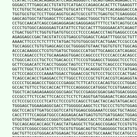
CCATACTCCACACAGAGCATCCAGCAGGGGTCTGCAGTGAGCAGAGACCTC
GGGACCTTTGAGCACCTGTATGTCATGACCCAGAGCACACTTCTGAAGGTT
TCCTGTGCTCAGCACCTGGACTGTGCATCTTGCCTTGCTCACAGGGACCCA
TGGTGCGTGCTCCTTGGCAGGTGCAGTCGCCGTTCTGAGTGCTCGAGGGGC
GAGCAGTGGCTATGGAGCTTCCAGCCTGAGCTGGGCTGTCTGCAAGTGGCA
CCTGCCAACATCAGCCGAGAGGAGACGAGGGAGGTTTTCCTATCAGTGCCA
CCCCTGTGGCCAGGGGAGTCATATTCCTGCCACTTTGGGGAACATCAGAGT
CTGACTGGTTCTGGTGTGATGTGCCCCTCCCCAGACCCTAGTGAGGCCCCA
AGAGGAGCCGACTACGTATCCGTGAGCGTGGAGCTCAGATTTGGCGCTGTT
AAAACTTCCCTCTCTTTCTATGACTGTGTGGCGGTCACTGAACTCCGCCCA
TGCCAGGCCTGTGTGAGCAGCCGCTGGGGGTGTAACTGGTGTGTCTGGCAG
ACCCACAAGGCCTCGTGTGATGCTGGGCCCATGGTTGCAAGCCATCAGAGC
TCCCCAGACCCTCCTGCAAGAGGTGGACCCAGCCCCTCCCCACCCACAGCC
CTGGCCACCCCTGCTCCTGACACCCTTCCCGTGGAGCCTGGGGCTCCCTCC
GCTTCGGACATCTCACCTGGGGCTAGTCCTTCCCTGCTCAGCCCCTGGGGG
GGTTCTGGCTCCATATCTTCCCCTGGCTCCACAGGGTCGCCTCTCCATGAG
CCTCCCAGCCCCCAAAATGGACCTGGAACCGCTGTCCCTGCCCCCACTGAC
TCAGCCACACCTGAGGACCTCTTGGCCTCCCCGCTGTCACCGTCAGAGGTA
CCCCCTGCAGACCCTGGCCCCGAGGCTCTTCATCCCACAGTGCCCCTGGAC
GCCACTGTTCCTGCCACCACTTTCCCAGGGGCCATGGGCTCCGTGAAGCCC
TGGCTCACGAGAGAAGGCGGCGAGCTGCCCGAGGCGGACGAGTGGACGGGG
CCCGCCTTCTCCACTTCCACCCTCCTCTCAGGTGATGGAGACTCAGCAGAG
CCTCCCGCCCCCCTCATCCTCCCGTCCAGCCTCGACTACCAGTATGACACC
TGGGAGCTGGAAGAGGCGACCTTGGGGGCAAGCTCCTGCCCCTGTGTGGAG
GGCTCCACGTTGATGCCGGTCCATGTGGAGCGGGAAATCCGGCTGCTAGGC
CACCTTTTCCAGGATGGCCCAGGAGACAATGAGTGTGTGATGGAGCTGGAG
GTGGTGGTTGAGGCCCGGGTCGAGTGTGAGCCACCTCCAGATACCCAGTGC
TGCCAGCAGCACCAGCTCAGCTATGAGGCTCTGCAGCCGGAGCTCCGTGTG
CTGCGTCGGGCCGGCCGTCTGCGTGTGGACAGTGCTGAGGGGCTGCATGTG
GACTGTTCCGTGGGACATGGAGACTGCAGCCGCTGCCAAACTGCCATGCCC