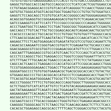
TGTGTGTGGTGTGAGGGGGAGCGTCCACGTTGTGTGACCCGGGAGGCCTGT
GAGGCTGTGGCCACCCAGTGCCCAGCGCCCCTCATCCACTCGGTGGAGCCA
CCTGTAGACGGAGGCACCCGTGTCACCATCAGGGGCTCCAACCTGGGCCAG
GATGTGCTGGGCATGGTCACGGTGGCTGGAGTGCCCTGTGCTGTGGATGCC
GAGGTCTCCAGCAGCCTCGTGTGCATCACCGGGGCCAGTGGGGAGGAGGTG
ACAGCGGTGGAGGTGCCGGGAAGAGGACGTGGTGTCTCAGAACACGACTTT
GATCCGAAGGTCCATTCCATCTTCCCGGCCCGCGGCCCCAGAGCTGGGGGC
ACCCTGAATGGCTCCAAGCTCCTGACTGGGCGGCTGGAGGACATCCGAGTG
GACCAGCCTTGTCACTTGCTGCCGGAGCAGCAGTCAGAACAACTGCGGTGT
CCACGCCCCACGCCTGCCACGCTCCCTGTGGCTGTGTGGTTTGGGGCCACG
CTTCAACGCGGACAGTTCAAGTATACCTTGGACCCCAACATCACCTCTGCT
AAGAGCTTCCTCAGTGGAGGACGTGAGATATGCGTCCGTGGCCAGAATCTG
CAGACGCCAAGAATCCGGGTGACCGTGGTCTCGAGAATGCTGCAGCCCAGC
GGACGGAGGCGTCGCGTGGTCCCGGAGACGGCATGTTCCCTTGGACCCTCC
CAGCAATTTGAGGAGCCGTGCCATGTCAACTCCTCCCAGCTCATCACGTGC
GCCCTCCCAGGCCTGCCTGAGGACCCCTGGGTCCGGGTGGAATTTATCCTT
GTCTTTGACTTTGCAACACTGAACCCCACACCTTTCTCCTATGAGGCCGAC
CAGCCACTCAACCCTGAGGACCCCACCATGCCATTCCGGCACAAGCCTGGG
TCCGTGGAGGGGGAGAACCTGGACCTTGCAATGTCCAAGGAGGAGGTGGTG
GGGGATGGCCCCTGTGTGGTGAAGACGCTGACGCGGCACCACCTGTACTGC
GTGGAGCAGCCCCTGCCACGGCACCATGCCCTCCGAGAGGCACCTGACTCT
TTCACGGTGCAGATGGGGAACTTGCGCTTCTCCCTGGGTCACGTGCAGTAT
AGCCCTGGGGCTTTTCCTGTGGCAGCCCAGGTGGGCTTGGGGGTGGGCACC
GCTCTGGGTGTCATCATCATTGTCCTCATGTACAGGAGGAAGAGCAAGCAG
GACTATAAGAAGGTTCAGATCCAGCTGGAGAATCTGGAGAGCAGTGTGCGG
AAGAAGGAATTCACAGACCTCATGACTGAGATGACCGATCTCACCAGTGAC
AGCGGCATCCCCTTCCTCGACTACAAGGTGTATGCGGAGAGGATCTTCTTC
CGCGAGTCGCCCTTGCACCGGGACCTGGGTGTGCCTGAGAGCAGACGGCCC
CAAGGGCTGGGGCAGCTCTCTAACCTGCTCAACAGCAAGCTCTTCCTCACC
CACACGCTGGAGAGCCAGCGCACCTTTTCAGCTCGGGACCGTGCCTACGTG