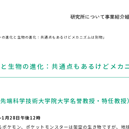
研究所について
事業紹介
あいさつ
① 研究開
かずさDNA研究所 概要
② 遺伝
ンの進化と生物の進化：共通点もあるけどメカニズムは別物」
研究所のあゆみ
③ 広報
記念誌アーカイブ
中期経営計画ほか各種計画
化と生物の進化：共通点もあるけどメカ
良先端科学技術大学院大学名誉教授・特任教授
〜1月28日午後12時
ポケモン、ポケットモンスターは架空の生き物ですが、地