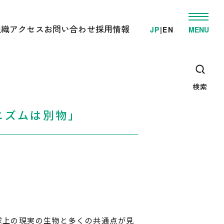
組織
アクセス
お問い合わせ
採用情報
JP
|
EN
MENU
発
ゲノム事業推進部
電車でお越しの方へ
学的検査/各種受託解析
先端研究開発部
車でお越しの方へ
・教育支援活動
オミックス解析施設
高速/路線バスでお越しの方へ
ゲノム情報解析施設
検索
臨床オミックス解析施設
広報・教育支援センター
DNAリサーチ出版局
ニズムは別物」
企画管理部
）
球上の現実の生物と多くの共通点が見