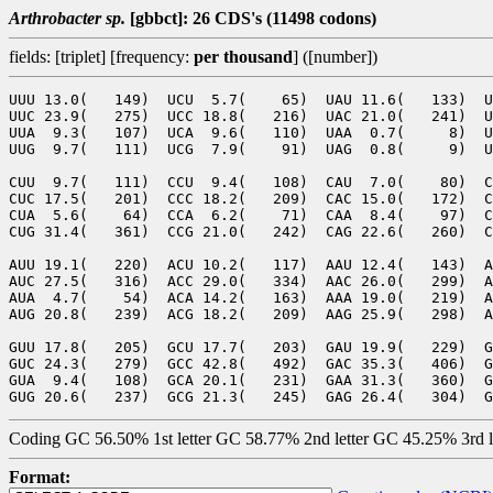
Arthrobacter sp.
[gbbct]: 26 CDS's (11498 codons)
fields: [triplet] [frequency:
per thousand
] ([number])
UUU 13.0(   149)  UCU  5.7(    65)  UAU 11.6(   133)  U
UUC 23.9(   275)  UCC 18.8(   216)  UAC 21.0(   241)  U
UUA  9.3(   107)  UCA  9.6(   110)  UAA  0.7(     8)  U
UUG  9.7(   111)  UCG  7.9(    91)  UAG  0.8(     9)  U
CUU  9.7(   111)  CCU  9.4(   108)  CAU  7.0(    80)  C
CUC 17.5(   201)  CCC 18.2(   209)  CAC 15.0(   172)  C
CUA  5.6(    64)  CCA  6.2(    71)  CAA  8.4(    97)  C
CUG 31.4(   361)  CCG 21.0(   242)  CAG 22.6(   260)  C
AUU 19.1(   220)  ACU 10.2(   117)  AAU 12.4(   143)  A
AUC 27.5(   316)  ACC 29.0(   334)  AAC 26.0(   299)  A
AUA  4.7(    54)  ACA 14.2(   163)  AAA 19.0(   219)  A
AUG 20.8(   239)  ACG 18.2(   209)  AAG 25.9(   298)  A
GUU 17.8(   205)  GCU 17.7(   203)  GAU 19.9(   229)  G
GUC 24.3(   279)  GCC 42.8(   492)  GAC 35.3(   406)  G
GUA  9.4(   108)  GCA 20.1(   231)  GAA 31.3(   360)  G
Coding GC 56.50% 1st letter GC 58.77% 2nd letter GC 45.25% 3rd 
Format: