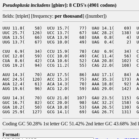
Pseudoplusia includens
[gbinv]: 8 CDS's (4901 codons)
fields: [triplet] [frequency:
per thousand
] ([number])
UUU 11.8(    58)  UCU 15.7(    77)  UAU 14.1(    69)  U
UUC 25.7(   126)  UCC 13.7(    67)  UAC 28.2(   138)  U
UUA 13.5(    66)  UCA 13.9(    68)  UAA  0.8(     4)  U
UUG 13.7(    67)  UCG 10.0(    49)  UAG  0.4(     2)  U
CUU  6.9(    34)  CCU 15.9(    78)  CAU  6.9(    34)  C
CUC 12.0(    59)  CCC 10.0(    49)  CAC 11.4(    56)  C
CUA  8.6(    42)  CCA 10.6(    52)  CAA 20.8(   102)  C
CUG 19.2(    94)  CCG 11.2(    55)  CAG 22.0(   108)  C
AUU 14.3(    70)  ACU 17.5(    86)  AAU 17.1(    84)  A
AUC 24.5(   120)  ACC 15.3(    75)  AAC 35.3(   173)  A
AUA 12.4(    61)  ACA 14.3(    70)  AAA 18.8(    92)  A
AUG 19.6(    96)  ACG 12.0(    59)  AAG 29.0(   142)  A
GUU 14.3(    70)  GCU 21.8(   107)  GAU 23.5(   115)  G
GUC 16.7(    82)  GCC 20.0(    98)  GAC 32.2(   158)  G
GUA 10.2(    50)  GCA 10.8(    53)  GAA 26.5(   130)  G
Coding GC 50.28% 1st letter GC 51.42% 2nd letter GC 43.68% 3rd 
Format: