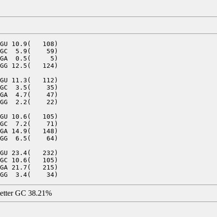
GU 10.9(   108)

GC  5.9(    59)

GA  0.5(     5)

GG 12.5(   124)

GU 11.3(   112)

GC  3.5(    35)

GA  4.7(    47)

GG  2.2(    22)

GU 10.6(   105)

GC  7.2(    71)

GA 14.9(   148)

GG  6.5(    64)

GU 23.4(   232)

GC 10.6(   105)

GA 21.7(   215)

letter GC 38.21%