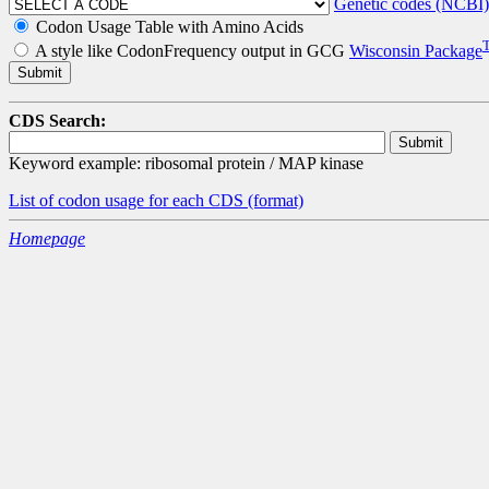
Genetic codes (NCBI)
Codon Usage Table with Amino Acids
A style like CodonFrequency output in GCG
Wisconsin Package
CDS Search:
Keyword example: ribosomal protein / MAP kinase
List of codon usage for each CDS
(format)
Homepage