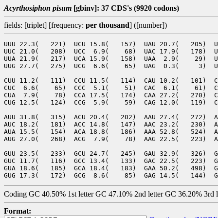
Acyrthosiphon pisum
[gbinv]: 37 CDS's (9920 codons)
fields: [triplet] [frequency:
per thousand
] ([number])
UUU 22.3(   221)  UCU 15.8(   157)  UAU 20.7(   205)  U
UUC 21.0(   208)  UCC  6.9(    68)  UAC 17.9(   178)  U
UUA 21.9(   217)  UCA 15.9(   158)  UAA  2.9(    29)  U
UUG 27.7(   275)  UCG  6.6(    65)  UAG  0.3(     3)  U
CUU 11.2(   111)  CCU 11.5(   114)  CAU 10.2(   101)  C
CUC  6.6(    65)  CCC  5.1(    51)  CAC  6.1(    61)  C
CUA  7.9(    78)  CCA 17.5(   174)  CAA 27.2(   270)  C
CUG 12.5(   124)  CCG  5.9(    59)  CAG 12.0(   119)  C
AUU 31.8(   315)  ACU 20.4(   202)  AAU 27.4(   272)  A
AUC 18.2(   181)  ACC 14.8(   147)  AAC 23.2(   230)  A
AUA 15.5(   154)  ACA 18.8(   186)  AAA 52.8(   524)  A
AUG 27.0(   268)  ACG  7.9(    78)  AAG 22.5(   223)  A
GUU 23.5(   233)  GCU 24.7(   245)  GAU 32.9(   326)  G
GUC 11.7(   116)  GCC 13.4(   133)  GAC 22.5(   223)  G
GUA 18.6(   185)  GCA 18.4(   183)  GAA 50.2(   498)  G
Coding GC 40.50% 1st letter GC 47.10% 2nd letter GC 36.20% 3rd 
Format: