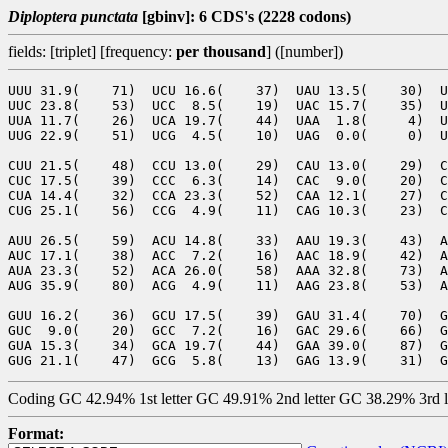
Diploptera punctata
[gbinv]: 6 CDS's (2228 codons)
fields: [triplet] [frequency:
per thousand
] ([number])
UUU 31.9(    71)  UCU 16.6(    37)  UAU 13.5(    30)  U
UUC 23.8(    53)  UCC  8.5(    19)  UAC 15.7(    35)  U
UUA 11.7(    26)  UCA 19.7(    44)  UAA  1.8(     4)  U
UUG 22.9(    51)  UCG  4.5(    10)  UAG  0.0(     0)  U
CUU 21.5(    48)  CCU 13.0(    29)  CAU 13.0(    29)  C
CUC 17.5(    39)  CCC  6.3(    14)  CAC  9.0(    20)  C
CUA 14.4(    32)  CCA 23.3(    52)  CAA 12.1(    27)  C
CUG 25.1(    56)  CCG  4.9(    11)  CAG 10.3(    23)  C
AUU 26.5(    59)  ACU 14.8(    33)  AAU 19.3(    43)  A
AUC 17.1(    38)  ACC  7.2(    16)  AAC 18.9(    42)  A
AUA 23.3(    52)  ACA 26.0(    58)  AAA 32.8(    73)  A
AUG 35.9(    80)  ACG  4.9(    11)  AAG 23.8(    53)  A
GUU 16.2(    36)  GCU 17.5(    39)  GAU 31.4(    70)  G
GUC  9.0(    20)  GCC  7.2(    16)  GAC 29.6(    66)  G
GUA 15.3(    34)  GCA 19.7(    44)  GAA 39.0(    87)  G
Coding GC 42.94% 1st letter GC 49.91% 2nd letter GC 38.29% 3rd 
Format: