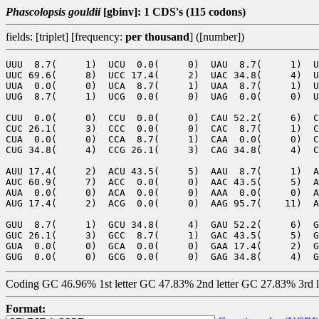
Phascolopsis gouldii
[gbinv]: 1 CDS's (115 codons)
fields: [triplet] [frequency:
per thousand
] ([number])
UUU  8.7(     1)  UCU  0.0(     0)  UAU  8.7(     1)  U
UUC 69.6(     8)  UCC 17.4(     2)  UAC 34.8(     4)  U
UUA  0.0(     0)  UCA  8.7(     1)  UAA  8.7(     1)  U
UUG  8.7(     1)  UCG  0.0(     0)  UAG  0.0(     0)  U
CUU  0.0(     0)  CCU  0.0(     0)  CAU 52.2(     6)  C
CUC 26.1(     3)  CCC  0.0(     0)  CAC  8.7(     1)  C
CUA  0.0(     0)  CCA  8.7(     1)  CAA  0.0(     0)  C
CUG 34.8(     4)  CCG 26.1(     3)  CAG 34.8(     4)  C
AUU 17.4(     2)  ACU 43.5(     5)  AAU  8.7(     1)  A
AUC 60.9(     7)  ACC  0.0(     0)  AAC 43.5(     5)  A
AUA  0.0(     0)  ACA  0.0(     0)  AAA  0.0(     0)  A
AUG 17.4(     2)  ACG  0.0(     0)  AAG 95.7(    11)  A
GUU  8.7(     1)  GCU 34.8(     4)  GAU 52.2(     6)  G
GUC 26.1(     3)  GCC  8.7(     1)  GAC 43.5(     5)  G
GUA  0.0(     0)  GCA  0.0(     0)  GAA 17.4(     2)  G
Coding GC 46.96% 1st letter GC 47.83% 2nd letter GC 27.83% 3rd 
Format: