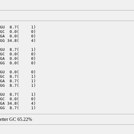
GU  8.7(     1)

GC  0.0(     0)

GA  0.0(     0)

GG 34.8(     4)

GU  8.7(     1)

GC  0.0(     0)

GA  0.0(     0)

GG  0.0(     0)

GU  0.0(     0)

GC  8.7(     1)

GA  8.7(     1)

GG  8.7(     1)

GU  8.7(     1)

GC  0.0(     0)

GA 34.8(     4)

letter GC 65.22%