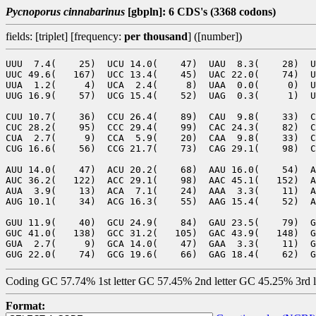
Pycnoporus cinnabarinus
[gbpln]: 6 CDS's (3368 codons)
fields: [triplet] [frequency:
per thousand
] ([number])
UUU  7.4(    25)  UCU 14.0(    47)  UAU  8.3(    28)  U
UUC 49.6(   167)  UCC 13.4(    45)  UAC 22.0(    74)  U
UUA  1.2(     4)  UCA  2.4(     8)  UAA  0.0(     0)  U
UUG 16.9(    57)  UCG 15.4(    52)  UAG  0.3(     1)  U
CUU 10.7(    36)  CCU 26.4(    89)  CAU  9.8(    33)  C
CUC 28.2(    95)  CCC 29.4(    99)  CAC 24.3(    82)  C
CUA  2.7(     9)  CCA  5.9(    20)  CAA  9.8(    33)  C
CUG 16.6(    56)  CCG 21.7(    73)  CAG 29.1(    98)  C
AUU 14.0(    47)  ACU 20.2(    68)  AAU 16.0(    54)  A
AUC 36.2(   122)  ACC 29.1(    98)  AAC 45.1(   152)  A
AUA  3.9(    13)  ACA  7.1(    24)  AAA  3.3(    11)  A
AUG 10.1(    34)  ACG 16.3(    55)  AAG 15.4(    52)  A
GUU 11.9(    40)  GCU 24.9(    84)  GAU 23.5(    79)  G
GUC 41.0(   138)  GCC 31.2(   105)  GAC 43.9(   148)  G
GUA  2.7(     9)  GCA 14.0(    47)  GAA  3.3(    11)  G
Coding GC 57.74% 1st letter GC 57.45% 2nd letter GC 45.25% 3rd 
Format: