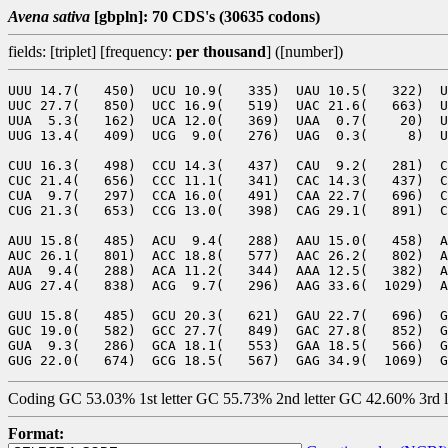
Avena sativa
[gbpln]: 70 CDS's (30635 codons)
fields: [triplet] [frequency:
per thousand
] ([number])
UUU 14.7(   450)  UCU 10.9(   335)  UAU 10.5(   322)  U
UUC 27.7(   850)  UCC 16.9(   519)  UAC 21.6(   663)  U
UUA  5.3(   162)  UCA 12.0(   369)  UAA  0.7(    20)  U
UUG 13.4(   409)  UCG  9.0(   276)  UAG  0.3(     8)  U
CUU 16.3(   498)  CCU 14.3(   437)  CAU  9.2(   281)  C
CUC 21.4(   656)  CCC 11.1(   341)  CAC 14.3(   437)  C
CUA  9.7(   297)  CCA 16.0(   491)  CAA 22.7(   696)  C
CUG 21.3(   653)  CCG 13.0(   398)  CAG 29.1(   891)  C
AUU 15.8(   485)  ACU  9.4(   288)  AAU 15.0(   458)  A
AUC 26.1(   801)  ACC 18.8(   577)  AAC 26.2(   802)  A
AUA  9.4(   288)  ACA 11.2(   344)  AAA 12.5(   382)  A
AUG 27.4(   838)  ACG  9.7(   296)  AAG 33.6(  1029)  A
GUU 15.8(   485)  GCU 20.3(   621)  GAU 22.7(   696)  G
GUC 19.0(   582)  GCC 27.7(   849)  GAC 27.8(   852)  G
GUA  9.3(   286)  GCA 18.1(   553)  GAA 18.5(   566)  G
Coding GC 53.03% 1st letter GC 55.73% 2nd letter GC 42.60% 3rd 
Format: