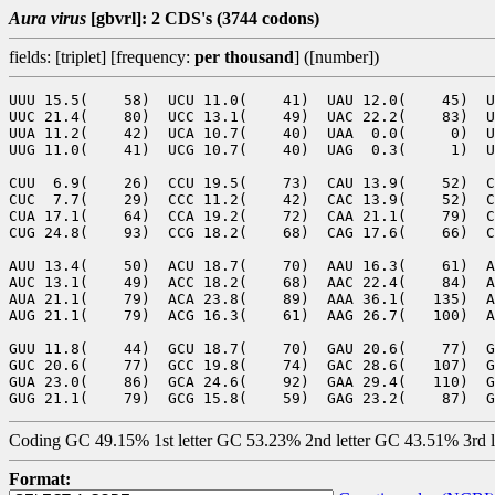
Aura virus
[gbvrl]: 2 CDS's (3744 codons)
fields: [triplet] [frequency:
per thousand
] ([number])
UUU 15.5(    58)  UCU 11.0(    41)  UAU 12.0(    45)  U
UUC 21.4(    80)  UCC 13.1(    49)  UAC 22.2(    83)  U
UUA 11.2(    42)  UCA 10.7(    40)  UAA  0.0(     0)  U
UUG 11.0(    41)  UCG 10.7(    40)  UAG  0.3(     1)  U
CUU  6.9(    26)  CCU 19.5(    73)  CAU 13.9(    52)  C
CUC  7.7(    29)  CCC 11.2(    42)  CAC 13.9(    52)  C
CUA 17.1(    64)  CCA 19.2(    72)  CAA 21.1(    79)  C
CUG 24.8(    93)  CCG 18.2(    68)  CAG 17.6(    66)  C
AUU 13.4(    50)  ACU 18.7(    70)  AAU 16.3(    61)  A
AUC 13.1(    49)  ACC 18.2(    68)  AAC 22.4(    84)  A
AUA 21.1(    79)  ACA 23.8(    89)  AAA 36.1(   135)  A
AUG 21.1(    79)  ACG 16.3(    61)  AAG 26.7(   100)  A
GUU 11.8(    44)  GCU 18.7(    70)  GAU 20.6(    77)  G
GUC 20.6(    77)  GCC 19.8(    74)  GAC 28.6(   107)  G
GUA 23.0(    86)  GCA 24.6(    92)  GAA 29.4(   110)  G
Coding GC 49.15% 1st letter GC 53.23% 2nd letter GC 43.51% 3rd 
Format: