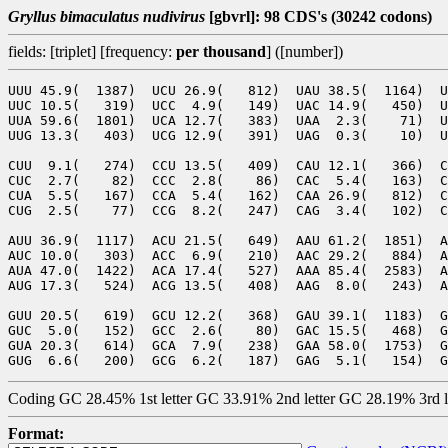
Gryllus bimaculatus nudivirus
[gbvrl]: 98 CDS's (30242 codons)
fields: [triplet] [frequency:
per thousand
] ([number])
UUU 45.9(  1387)  UCU 26.9(   812)  UAU 38.5(  1164)  U
UUC 10.5(   319)  UCC  4.9(   149)  UAC 14.9(   450)  U
UUA 59.6(  1801)  UCA 12.7(   383)  UAA  2.3(    71)  U
UUG 13.3(   403)  UCG 12.9(   391)  UAG  0.3(    10)  U
CUU  9.1(   274)  CCU 13.5(   409)  CAU 12.1(   366)  C
CUC  2.7(    82)  CCC  2.8(    86)  CAC  5.4(   163)  C
CUA  5.5(   167)  CCA  5.4(   162)  CAA 26.9(   812)  C
CUG  2.5(    77)  CCG  8.2(   247)  CAG  3.4(   102)  C
AUU 36.9(  1117)  ACU 21.5(   649)  AAU 61.2(  1851)  A
AUC 10.0(   303)  ACC  6.9(   210)  AAC 29.2(   884)  A
AUA 47.0(  1422)  ACA 17.4(   527)  AAA 85.4(  2583)  A
AUG 17.3(   524)  ACG 13.5(   408)  AAG  8.0(   243)  A
GUU 20.5(   619)  GCU 12.2(   368)  GAU 39.1(  1183)  G
GUC  5.0(   152)  GCC  2.6(    80)  GAC 15.5(   468)  G
GUA 20.3(   614)  GCA  7.9(   238)  GAA 58.0(  1753)  G
Coding GC 28.45% 1st letter GC 33.91% 2nd letter GC 28.19% 3rd 
Format: