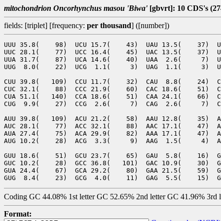
mitochondrion Oncorhynchus masou 'Biwa'
[gbvrt]: 10 CDS's (2
fields: [triplet] [frequency:
per thousand
] ([number])
UUU 35.8(    98)  UCU 15.7(    43)  UAU 13.5(    37)  U
UUC 28.1(    77)  UCC 16.4(    45)  UAC 13.5(    37)  U
UUA 31.7(    87)  UCA 14.6(    40)  UAA  2.6(     7)  U
UUG  8.0(    22)  UCG  1.1(     3)  UAG  1.1(     3)  U
CUU 39.8(   109)  CCU 11.7(    32)  CAU  8.8(    24)  C
CUC 32.1(    88)  CCC 21.9(    60)  CAC 18.6(    51)  C
CUA 51.1(   140)  CCA 18.6(    51)  CAA 24.1(    66)  C
CUG  9.9(    27)  CCG  2.6(     7)  CAG  2.6(     7)  C
AUU 39.8(   109)  ACU 21.2(    58)  AAU 12.8(    35)  A
AUC 28.1(    77)  ACC 32.1(    88)  AAC 17.1(    47)  A
AUA 27.4(    75)  ACA 29.9(    82)  AAA 17.1(    47)  A
AUG 10.2(    28)  ACG  3.3(     9)  AAG  1.5(     4)  A
GUU 18.6(    51)  GCU 23.7(    65)  GAU  5.8(    16)  G
GUC 10.2(    28)  GCC 36.8(   101)  GAC 10.9(    30)  G
GUA 24.4(    67)  GCA 29.2(    80)  GAA 21.5(    59)  G
Coding GC 44.08% 1st letter GC 52.65% 2nd letter GC 41.96% 3rd 
Format: