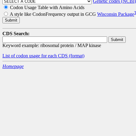
Genetic codes (NCBI)
Codon Usage Table with Amino Acids
A style like CodonFrequency output in GCG
Wisconsin Package
CDS Search:
Keyword example: ribosomal protein / MAP kinase
List of codon usage for each CDS
(format)
Homepage