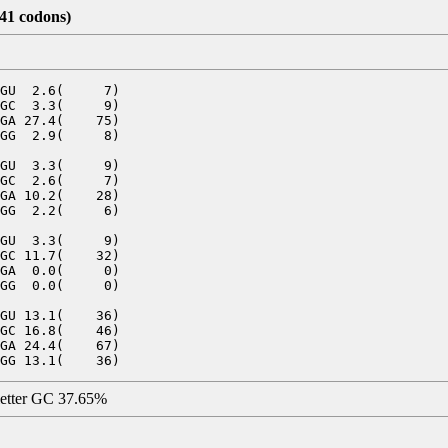
741 codons)
GU  2.6(     7)

GC  3.3(     9)

GA 27.4(    75)

GG  2.9(     8)

GU  3.3(     9)

GC  2.6(     7)

GA 10.2(    28)

GG  2.2(     6)

GU  3.3(     9)

GC 11.7(    32)

GA  0.0(     0)

GG  0.0(     0)

GU 13.1(    36)

GC 16.8(    46)

GA 24.4(    67)

letter GC 37.65%