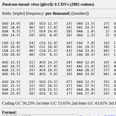
Panicum mosaic virus
[gbvrl]: 6 CDS's (2002 codons)
fields: [triplet] [frequency:
per thousand
] ([number])
UUU 14.0(    28)  UCU 11.5(    23)  UAU 13.5(    27)  U
UUC 18.0(    36)  UCC 17.0(    34)  UAC 24.5(    49)  U
UUA  8.5(    17)  UCA 14.0(    28)  UAA  1.0(     2)  U
UUG 14.5(    29)  UCG  8.0(    16)  UAG  1.5(     3)  U
CUU 12.0(    24)  CCU 12.0(    24)  CAU  7.0(    14)  C
CUC 18.0(    36)  CCC 18.0(    36)  CAC 19.5(    39)  C
CUA 23.0(    46)  CCA 21.5(    43)  CAA 23.0(    46)  C
CUG 20.0(    40)  CCG  6.5(    13)  CAG 20.5(    41)  C
AUU 15.5(    31)  ACU 14.5(    29)  AAU 12.0(    24)  A
AUC 16.5(    33)  ACC 27.0(    54)  AAC 21.0(    42)  A
AUA 12.5(    25)  ACA 19.5(    39)  AAA 28.5(    57)  A
AUG 19.5(    39)  ACG  5.0(    10)  AAG 33.0(    66)  A
GUU 16.5(    33)  GCU 23.5(    47)  GAU 12.5(    25)  G
GUC 15.5(    31)  GCC 18.5(    37)  GAC 37.5(    75)  G
GUA 13.5(    27)  GCA 23.5(    47)  GAA 26.0(    52)  G
Coding GC 50.23% 1st letter GC 53.65% 2nd letter GC 43.01% 3rd 
Format: