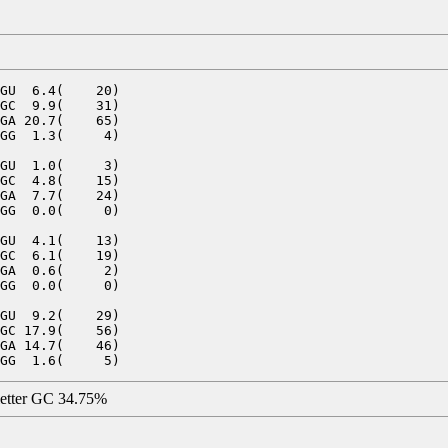
GU  6.4(    20)

GC  9.9(    31)

GA 20.7(    65)

GG  1.3(     4)

GU  1.0(     3)

GC  4.8(    15)

GA  7.7(    24)

GG  0.0(     0)

GU  4.1(    13)

GC  6.1(    19)

GA  0.6(     2)

GG  0.0(     0)

GU  9.2(    29)

GC 17.9(    56)

GA 14.7(    46)

letter GC 34.75%