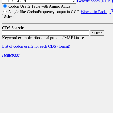
Genetic codes (NCBI)
Codon Usage Table with Amino Acids
A style like CodonFrequency output in GCG
Wisconsin Package
CDS Search:
Keyword example: ribosomal protein / MAP kinase
List of codon usage for each CDS
(format)
Homepage