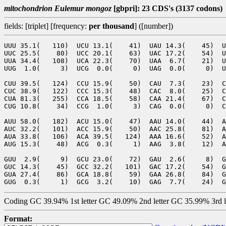
mitochondrion Eulemur mongoz
[gbpri]: 23 CDS's (3137 codons)
fields: [triplet] [frequency:
per thousand
] ([number])
UUU 35.1(   110)  UCU 13.1(    41)  UAU 14.3(    45)  U
UUC 25.5(    80)  UCC 20.1(    63)  UAC 17.2(    54)  U
UUA 34.4(   108)  UCA 22.3(    70)  UAA  6.7(    21)  U
UUG  1.0(     3)  UCG  0.0(     0)  UAG  0.0(     0)  U
CUU 39.5(   124)  CCU 15.9(    50)  CAU  7.3(    23)  C
CUC 38.9(   122)  CCC 15.3(    48)  CAC  8.0(    25)  C
CUA 81.3(   255)  CCA 18.5(    58)  CAA 21.4(    67)  C
CUG 10.8(    34)  CCG  1.0(     3)  CAG  0.0(     0)  C
AUU 58.0(   182)  ACU 15.0(    47)  AAU 14.0(    44)  A
AUC 32.2(   101)  ACC 15.9(    50)  AAC 25.8(    81)  A
AUA 33.8(   106)  ACA 39.5(   124)  AAA 16.6(    52)  A
AUG 15.3(    48)  ACG  0.3(     1)  AAG  3.8(    12)  A
GUU  2.9(     9)  GCU 23.0(    72)  GAU  2.6(     8)  G
GUC 14.3(    45)  GCC 32.2(   101)  GAC 17.2(    54)  G
GUA 27.4(    86)  GCA 18.8(    59)  GAA 26.8(    84)  G
Coding GC 39.94% 1st letter GC 49.09% 2nd letter GC 35.99% 3rd 
Format: