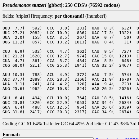
Pseudomonas stutzeri
[gbbct]: 250 CDS's (76592 codons)
fields: [triplet] [frequency:
per thousand
] ([number])
UUU  7.7(   592)  UCU  3.0(   233)  UAU  8.3(   632)  U
UUC 27.2(  2082)  UCC 10.9(   836)  UAC 17.3(  1322)  U
UUA  2.0(   155)  UCA  3.5(   267)  UAA  0.7(    50)  U
UUG 11.2(   857)  UCG 13.2(  1013)  UAG  0.4(    31)  U
CUU  6.9(   532)  CCU  4.7(   362)  CAU  9.5(   727)  C
CUC 21.2(  1620)  CCC 12.7(   974)  CAC 15.8(  1213)  C
CUA  4.7(   361)  CCA  5.7(   434)  CAA  8.5(   648)  C
CUG 68.0(  5211)  CCG 25.3(  1941)  CAG 32.2(  2467)  C
AUU 10.3(   788)  ACU  4.9(   372)  AAU  7.5(   574)  A
AUC 37.7(  2889)  ACC 28.3(  2166)  AAC 21.9(  1678)  A
AUA  3.1(   241)  ACA  4.2(   320)  AAA  9.4(   723)  A
AUG 25.6(  1962)  ACG 10.8(   824)  AAG 26.5(  2026)  A
GUU  6.4(   494)  GCU 10.0(   764)  GAU 18.5(  1416)  G
GUC 23.8(  1820)  GCC 52.9(  4053)  GAC 34.4(  2634)  G
GUA  6.4(   488)  GCA 12.5(   954)  GAA 26.6(  2039)  G
Coding GC 61.64% 1st letter GC 64.49% 2nd letter GC 43.38% 3rd 
Format: