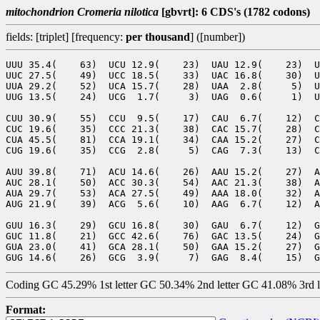
mitochondrion Cromeria nilotica
[gbvrt]: 6 CDS's (1782 codons)
fields: [triplet] [frequency:
per thousand
] ([number])
UUU 35.4(    63)  UCU 12.9(    23)  UAU 12.9(    23)  U
UUC 27.5(    49)  UCC 18.5(    33)  UAC 16.8(    30)  U
UUA 29.2(    52)  UCA 15.7(    28)  UAA  2.8(     5)  U
UUG 13.5(    24)  UCG  1.7(     3)  UAG  0.6(     1)  U
CUU 30.9(    55)  CCU  9.5(    17)  CAU  6.7(    12)  C
CUC 19.6(    35)  CCC 21.3(    38)  CAC 15.7(    28)  C
CUA 45.5(    81)  CCA 19.1(    34)  CAA 15.2(    27)  C
CUG 19.6(    35)  CCG  2.8(     5)  CAG  7.3(    13)  C
AUU 39.8(    71)  ACU 14.6(    26)  AAU 15.2(    27)  A
AUC 28.1(    50)  ACC 30.3(    54)  AAC 21.3(    38)  A
AUA 29.7(    53)  ACA 27.5(    49)  AAA 18.0(    32)  A
AUG 21.9(    39)  ACG  5.6(    10)  AAG  6.7(    12)  A
GUU 16.3(    29)  GCU 16.8(    30)  GAU  6.7(    12)  G
GUC 11.8(    21)  GCC 42.6(    76)  GAC 13.5(    24)  G
GUA 23.0(    41)  GCA 28.1(    50)  GAA 15.2(    27)  G
Coding GC 45.29% 1st letter GC 50.34% 2nd letter GC 41.08% 3rd 
Format: