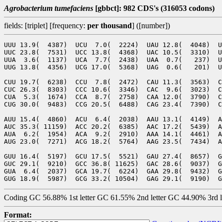
Agrobacterium tumefaciens
[gbbct]: 982 CDS's (316053 codons)
fields: [triplet] [frequency:
per thousand
] ([number])
UUU 13.9(  4387)  UCU  7.0(  2224)  UAU 12.8(  4048)  U
UUC 23.8(  7531)  UCC 13.8(  4368)  UAC 10.5(  3310)  U
UUA  3.6(  1137)  UCA  7.7(  2438)  UAA  0.7(   237)  U
UUG 13.8(  4356)  UCG 17.0(  5368)  UAG  0.6(   201)  U
CUU 19.7(  6238)  CCU  7.8(  2472)  CAU 11.3(  3563)  C
CUC 26.3(  8303)  CCC 10.6(  3346)  CAC  9.6(  3023)  C
CUA  5.3(  1674)  CCA  8.7(  2758)  CAA 12.0(  3790)  C
CUG 30.0(  9483)  CCG 20.5(  6488)  CAG 23.4(  7390)  C
AUU 15.4(  4860)  ACU  6.4(  2038)  AAU 13.1(  4149)  A
AUC 35.3( 11159)  ACC 20.2(  6385)  AAC 17.2(  5439)  A
AUA  6.2(  1954)  ACA  9.2(  2910)  AAA 14.1(  4461)  A
AUG 23.0(  7271)  ACG 18.2(  5764)  AAG 23.5(  7434)  A
GUU 16.4(  5197)  GCU 17.5(  5521)  GAU 27.4(  8657)  G
GUC 29.1(  9210)  GCC 36.8( 11625)  GAC 28.6(  9037)  G
GUA  6.4(  2037)  GCA 19.7(  6224)  GAA 29.8(  9432)  G
Coding GC 56.88% 1st letter GC 61.55% 2nd letter GC 44.90% 3rd 
Format: