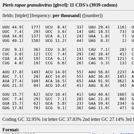
Pieris rapae granulovirus
[gbvrl]: 11 CDS's (3939 codons)
fields: [triplet] [frequency:
per thousand
] ([number])
UUU 44.9(   177)  UCU  8.4(    33)  UAU 29.4(   116)  U
UUC  7.4(    29)  UCC  3.6(    14)  UAC 18.5(    73)  U
UUA 34.8(   137)  UCA  6.1(    24)  UAA  1.8(     7)  U
UUG 40.1(   158)  UCG 11.2(    44)  UAG  0.3(     1)  U
CUU  9.1(    36)  CCU  3.8(    15)  CAU  7.1(    28)  C
CUC  3.0(    12)  CCC  7.4(    29)  CAC 10.4(    41)  C
CUA  4.8(    19)  CCA  6.1(    24)  CAA 30.7(   121)  C
CUG  4.8(    19)  CCG  6.6(    26)  CAG  3.3(    13)  C
AUU 37.8(   149)  ACU 14.0(    55)  AAU 56.6(   223)  A
AUC  7.1(    28)  ACC 14.0(    55)  AAC 36.8(   145)  A
AUA 27.4(   108)  ACA 16.5(    65)  AAA 91.9(   362)  A
AUG 21.3(    84)  ACG 10.4(    41)  AAG  8.6(    34)  A
GUU 15.7(    62)  GCU 10.4(    41)  GAU 40.6(   160)  G
GUC  7.4(    29)  GCC  7.1(    28)  GAC 21.8(    86)  G
GUA 15.7(    62)  GCA  5.8(    23)  GAA 59.4(   234)  G
Coding GC 32.95% 1st letter GC 37.83% 2nd letter GC 27.14% 3rd 
Format: