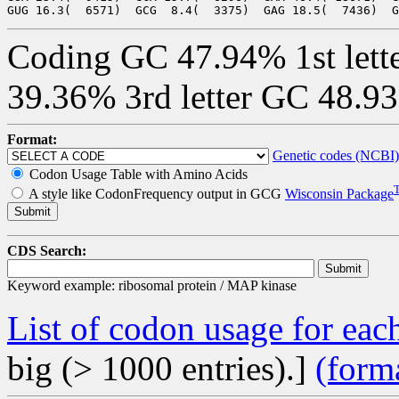
Coding GC 47.94% 1st lett
39.36% 3rd letter GC 48.9
Format:
Genetic codes (NCBI)
Codon Usage Table with Amino Acids
A style like CodonFrequency output in GCG
Wisconsin Package
CDS Search:
Keyword example: ribosomal protein / MAP kinase
List of codon usage for e
big (> 1000 entries).]
(form