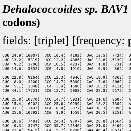
Dehalococcoides sp. BAV
codons)
fields: [triplet] [frequency:
UUU 24.9( 10007)  UCU 10.4(  4192)  UAU 18.5(  7424)  U
UUC 13.2(  5319)  UCC 12.2(  4885)  UAC 12.8(  5139)  U
UUA  9.2(  3706)  UCA 10.5(  4237)  UAA  1.8(   731)  U
UUG 14.6(  5852)  UCG  4.8(  1916)  UAG  0.9(   364)  U
CUU 22.8(  9164)  CCU 12.3(  4946)  CAU 10.9(  4363)  C
CUC  8.0(  3200)  CCC 14.7(  5890)  CAC  7.6(  3069)  C
CUA  5.1(  2048)  CCA  3.9(  1580)  CAA 10.2(  4111)  C
CUG 44.1( 17721)  CCG 12.7(  5088)  CAG 22.8(  9172)  C
AUU 25.8( 10370)  ACU 14.7(  5921)  AAU 21.6(  8687)  A
AUC 15.4(  6202)  ACC 25.6( 10299)  AAC 18.2(  7309)  A
AUA 31.1( 12497)  ACA  8.4(  3377)  AAA 38.3( 15396)  A
AUG 25.6( 10292)  ACG  3.9(  1559)  AAG 20.5(  8251)  A
GUU 18.6(  7481)  GCU 24.4(  9797)  GAU 28.8( 11564)  G
GUC  9.3(  3747)  GCC 35.7( 14346)  GAC 21.0(  8460)  G
GUA 23.4(  9415)  GCA 15.7(  6296)  GAA 46.4( 18671)  G