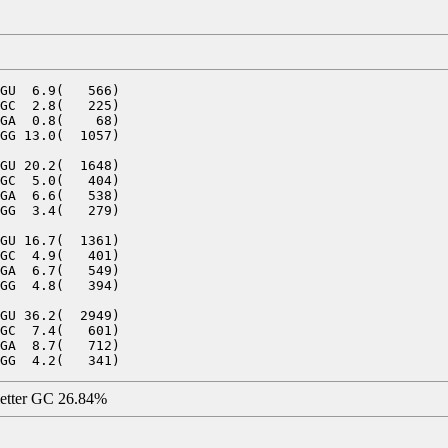
GU  6.9(   566)

GC  2.8(   225)

GA  0.8(    68)

GG 13.0(  1057)

GU 20.2(  1648)

GC  5.0(   404)

GA  6.6(   538)

GG  3.4(   279)

GU 16.7(  1361)

GC  4.9(   401)

GA  6.7(   549)

GG  4.8(   394)

GU 36.2(  2949)

GC  7.4(   601)

GA  8.7(   712)

letter GC 26.84%