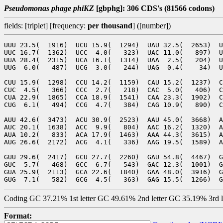
Pseudomonas phage phiKZ
[gbphg]: 306 CDS's (81566 codons)
fields: [triplet] [frequency:
per thousand
] ([number])
UUU 23.5(  1916)  UCU 15.9(  1294)  UAU 32.5(  2653)  U
UUC 16.7(  1362)  UCC  4.0(   323)  UAC 11.0(   897)  U
UUA 28.4(  2315)  UCA 16.1(  1314)  UAA  2.5(   204)  U
UUG  6.0(   487)  UCG  3.0(   244)  UAG  0.4(    34)  U
CUU 15.9(  1298)  CCU 14.2(  1159)  CAU 15.2(  1237)  C
CUC  4.5(   366)  CCC  2.7(   218)  CAC  5.0(   406)  C
CUA 22.9(  1865)  CCA 18.9(  1541)  CAA 23.3(  1902)  C
CUG  6.1(   494)  CCG  4.7(   384)  CAG 10.9(   890)  C
AUU 42.6(  3473)  ACU 30.9(  2523)  AAU 45.0(  3668)  A
AUC 20.1(  1638)  ACC  9.9(   804)  AAC 16.2(  1320)  A
AUA 10.2(   833)  ACA 17.9(  1463)  AAA 44.3(  3615)  A
AUG 26.6(  2172)  ACG  4.1(   336)  AAG 19.5(  1589)  A
GUU 29.6(  2417)  GCU 27.7(  2260)  GAU 54.8(  4467)  G
GUC  5.7(   468)  GCC  6.7(   543)  GAC 12.3(  1001)  G
GUA 25.9(  2113)  GCA 22.6(  1840)  GAA 48.0(  3916)  G
Coding GC 37.21% 1st letter GC 49.61% 2nd letter GC 35.19% 3rd 
Format: