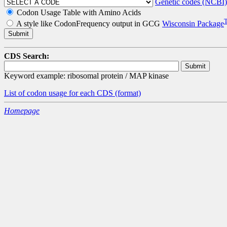
Genetic codes (NCBI)
Codon Usage Table with Amino Acids
A style like CodonFrequency output in GCG
Wisconsin Package
CDS Search:
Keyword example: ribosomal protein / MAP kinase
List of codon usage for each CDS
(format)
Homepage