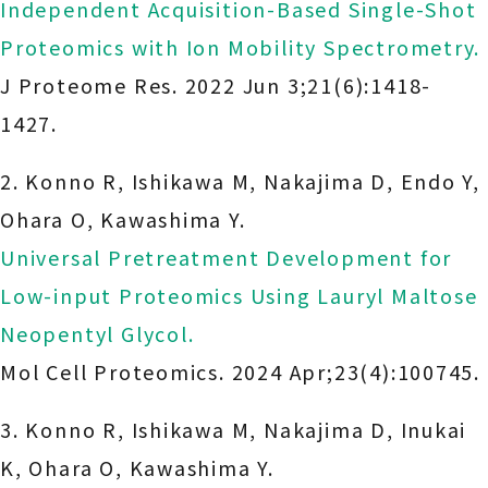
Independent Acquisition-Based Single-Shot
Proteomics with Ion Mobility Spectrometry.
J Proteome Res. 2022 Jun 3;21(6):1418-
1427.
2. Konno R, Ishikawa M, Nakajima D, Endo Y,
Ohara O, Kawashima Y.
Universal Pretreatment Development for
Low-input Proteomics Using Lauryl Maltose
Neopentyl Glycol.
Mol Cell Proteomics. 2024 Apr;23(4):100745.
3. Konno R, Ishikawa M, Nakajima D, Inukai
K, Ohara O, Kawashima Y.