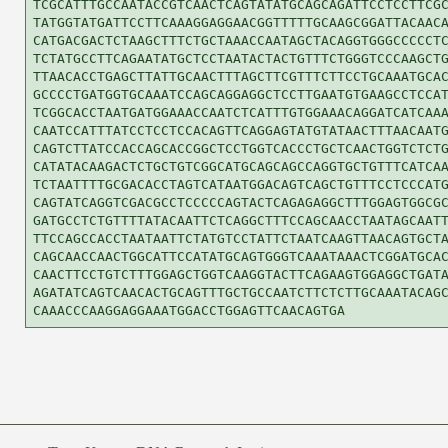
TCGCATTTGCCAATACCGTCAACTCAGTATATGCAGCAGATTCCTCCTTCGC
TATGGTATGATTCCTTCAAAGGAGGAACGGTTTTTGCAAGCGGATTACAACA
CATGACGACTCTAAGCTTTCTGCTAAACCAATAGCTACAGGTGGGCCCCCTC
TCTATGCCTTCAGAATATGCTCCTAATACTACTGTTTCTGGGTCCCAAGCTG
TTAACACCTGAGCTTATTGCAACTTTAGCTTCGTTTCTTCCTGCAAATGCAC
GCCCCTGATGGTGCAAATCCAGCAGGAGGCTCCTTGAATGTGAAGCCTCCAT
TCGGCACCTAATGATGGAAACCAATCTCATTTGTGGAAACAGGATCATCAAA
CAATCCATTTATCCTCCTCCACAGTTCAGGAGTATGTATAACTTTAACAATG
CAGTCTTATCCACCAGCACCGGCTCCTGGTCACCCTGCTCAACTGGTCTCTG
CATATACAAGACTCTGCTGTCGGCATGCAGCAGCCAGGTGCTGTTTCATCAA
TCTAATTTTGCGACACCTAGTCATAATGGACAGTCAGCTGTTTCCTCCCATG
CAGTATCAGGTCGACGCCTCCCCCAGTACTCAGAGAGGCTTTGGAGTGGCGC
GATGCCTCTGTTTTATACAATTCTCAGGCTTTCCAGCAACCTAATAGCAATT
TTCCAGCCACCTAATAATTCTATGTCCTATTCTAATCAAGTTAACAGTGCTA
CAGCAACCAACTGGCATTCCATATGCAGTGGGTCAAATAAACTCGGATGCAC
CAACTTCCTGTCTTTGGAGCTGGTCAAGGTACTTCAGAAGTGGAGGCTGATA
AGATATCAGTCAACACTGCAGTTTGCTGCCAATCTTCTCTTGCAAATACAGC