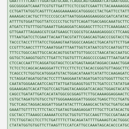
GAATTTTTCAATTTGGATGATGCAACTCAGGCAGTGAAAATCATGAATGGGC
GGCGGGGATCAAATTCGTGTTGATTTCCTCCGGTCGAATTCTACAAAAAGGG
CCTGATTATGGTCAGTTTCAAGGAAAAAGCATGGGGCCTACTGATTCCTATT
AAAAGACCACTGCTTTCCCCGCCATTAATGGGAAGGAAGGGCGATCATATAC
ATTTTGTGGATTGGTTATCCCCCTGCTGTTCAGATTGACGAGCAAATGCTTC
ATGATCTTGTTTGGTGAAATTGAGAGGATCAGGAGCTTTCCTTCAAAGAACC
GTTGAATTTAGAAGCGTCGATGAAGCTCGGCGTGCAAAAGAGGGCCTTCAAG
TTTAATGATCCTCGAATTACAATTACGTATTCGAGCAGTGACCCGGTACCTG
TACCCTACCTTTTATCCTGGAAGTAATGGGCCAAGACCTGACATGTTCTTGA
CCGTTTCAACCTTTTCAAATGGATTTAATTGGTCATAATCGTCCAATGGTTC
TTTCCTGGCCAGTTGCCACACAGTGGTATTGTTGGCCCTAACATACCAATGC
GGTGCTCAAGGTGGTCTTGATTCTGGTGTTTCAGGCCCCGAGTTTAATGATA
CTCCACCAATTTCAGGATGGTAGCTCCATGAGTAAGATAGGACCAAACTGGA
TCTCCTCCAGCACAAGGGATTCTTCCTTCTCCTACACCGGGTGTTAGGCTTC
TCAGCCTCTGGTGCATGGGATGTACTGGACATAAATCATATTCCAAGAGATC
TCTAGGATAGATGGTACTCCTTTAAGGAATATAGATGATCGTGGGTTTGCTC
CAATATGGGAACAATCCAGTTATTGATGGAGGTGGTTCTGATCCCTATATGA
GGAAAGAGTCACATTGGTCCAGTGAGTACAAGGATCACAGCTGGAGTACATG
CAGCCTGATATTGATCACATATGGCGCGGAGTTCTTGCAAAAGGAGGAACTC
CGTGCTAGATGTGTGCCTGTTGGGAAAGGGATTGGGGCTGAGCTTCCTGATG
TGCTCAGCTAGGACAGGATTGGATATACTTTCAAAGCACTATGCTGATGCAA
GAAATTGTTTTCTTTCTACCTGATAGTGAAGAGGATTTTGCTTCATACACTG
CGCTACCTTAAAGCCAAAAATCGTGCTGGTGTTGCCAAGTTTGCCGATAACA
TTCTTGGTACCTCCTTCTGATTTTCTTACAGATATTTTGAAAGTCACTGGGC
CTATATGGTGTGGTTCTTAAGTTTCCATCATTGCCAAATAGCACACCCATGC