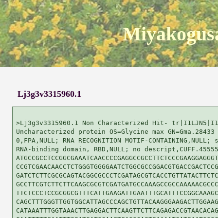
Miyakogusa
Lj3g3v3315960.1
>Lj3g3v3315960.1 Non Characterized Hit- tr|I1LJN5|I1
Uncharacterized protein OS=Glycine max GN=Gma.28433 
0,FPA,NULL; RNA RECOGNITION MOTIF-CONTAINING,NULL; s
RNA-binding domain, RBD,NULL; no descript,CUFF.45555
ATGCCGCCTCCGGCGAAATCAACCCCGAGGCCGCCTTCTCCCGAAGGAGGGT
CCGTCGAACAACCTCTGGGTGGGGAATCTGGCGCCGGACGTGACCGACTCCG
GATCTCTTCGCGCAGTACGGCGCCCTCGATAGCGTCACCTGTTATACTTCTC
GCCTTCGTCTTCTTCAAGCGCGTCGATGATGCCAAAGCCGCCAAAAACGCCC
TTCTCCCTCCGCGGCGTTTCATTGAAGATTGAATTTGCATTTCCGGCAAAGC
CAGCTTTGGGTTGGTGGCATTAGCCCAGCTGTTACAAGGGAAGACTTGGAAG
CATAAATTTGGTAAACTTGAGGACTTCAAGTTCTTCAGAGACCGTAACACAG