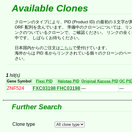
Available Clones
クローンのタイプにより、PID (Product ID) の最初の３文字
ORF 配列を含んでいます。 準備中のクローンについては、リ
ンクのついているクローンで、ご確認ください。 リンクの全
中です。 しばらくお待ちください。
日本国内からのご注文は
こちら
で受付けています。
海外からは PID 名からリンクされている個々のクローンのページのの 
さい。
1
hit(s)
Gene Symbol
Flexi PID
Halotag PID
Original Kazusa PID
OC PI
ZNF524
FXC03198
FHC03198
---
---
Further Search
Clone type