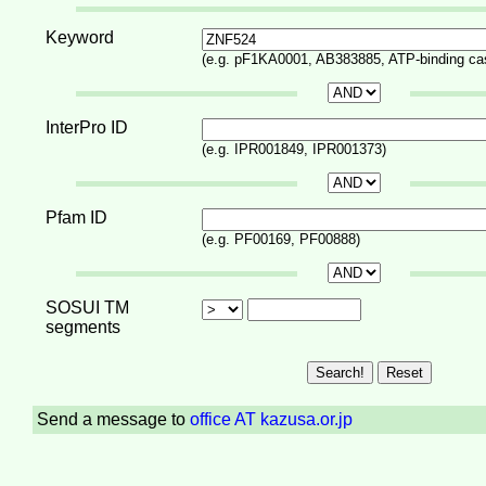
Keyword
(e.g. pF1KA0001, AB383885, ATP-binding ca
InterPro ID
(e.g. IPR001849, IPR001373)
Pfam ID
(e.g. PF00169, PF00888)
SOSUI TM
segments
Send a message to
office AT kazusa.or.jp