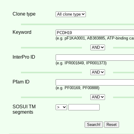
Clone type
Keyword
(e.g. pF1KA0001, AB383885, ATP-binding ca
InterPro ID
(e.g. IPR001849, IPR001373)
Pfam ID
(e.g. PF00169, PF00888)
SOSUI TM
segments