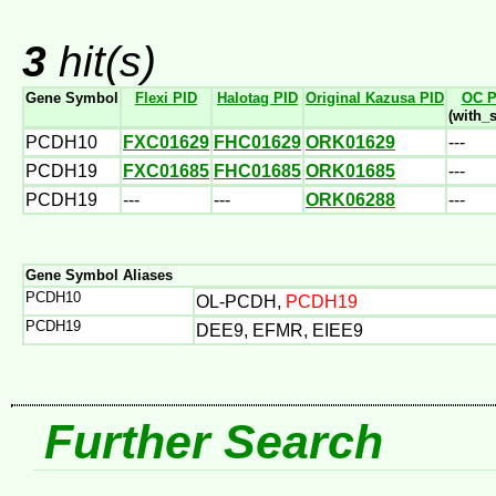
3
hit(s)
Gene Symbol
Flexi PID
Halotag PID
Original Kazusa PID
OC P
(with_
PCDH10
FXC01629
FHC01629
ORK01629
---
PCDH19
FXC01685
FHC01685
ORK01685
---
PCDH19
---
---
ORK06288
---
Gene Symbol Aliases
PCDH10
OL-PCDH,
PCDH19
PCDH19
DEE9, EFMR, EIEE9
Further Search