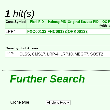
1
hit(s)
Gene Symbol
Flexi PID
Halotag PID
Original Kazusa PID
OC P
(with_
LRP4
FXC00133
FHC00133
ORK00133
---
Gene Symbol Aliases
LRP4
CLSS, CMS17, LRP-4, LRP10, MEGF7, SOST2
Further Search
Clone type