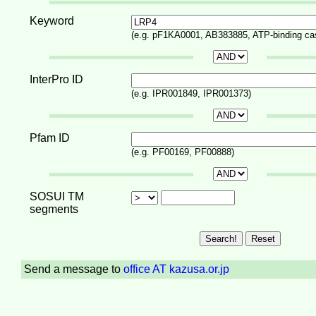
Keyword
(e.g. pF1KA0001, AB383885, ATP-binding ca
InterPro ID
(e.g. IPR001849, IPR001373)
Pfam ID
(e.g. PF00169, PF00888)
SOSUI TM
segments
Send a message to
office AT kazusa.or.jp