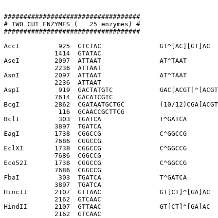
###################################

# TWO CUT ENZYMES (   25 enzymes) #

###################################

AccI          925  GTCTAC               GT^[AC][GT]AC

             1414  GTATAC              

AseI         2097  ATTAAT               AT^TAAT

             2236  ATTAAT              

AsnI         2097  ATTAAT               AT^TAAT

             2236  ATTAAT              

AspI          919  GACTATGTC            GAC[ACGT]^[ACGT
             7614  GACATCGTC           

BcgI         2862  CGATAATGCTGC         (10/12)CGA[ACGT
              116  GCAACCGCTTCG        

BclI          303  TGATCA               T^GATCA

             3897  TGATCA              

EagI         1738  CGGCCG               C^GGCCG

             7686  CGGCCG              

EclXI        1738  CGGCCG               C^GGCCG

             7686  CGGCCG              

Eco52I       1738  CGGCCG               C^GGCCG

             7686  CGGCCG              

FbaI          303  TGATCA               T^GATCA

             3897  TGATCA              

HincII       2107  GTTAAC               GT[CT]^[GA]AC

             2162  GTCAAC              

HindII       2107  GTTAAC               GT[CT]^[GA]AC

             2162  GTCAAC              
