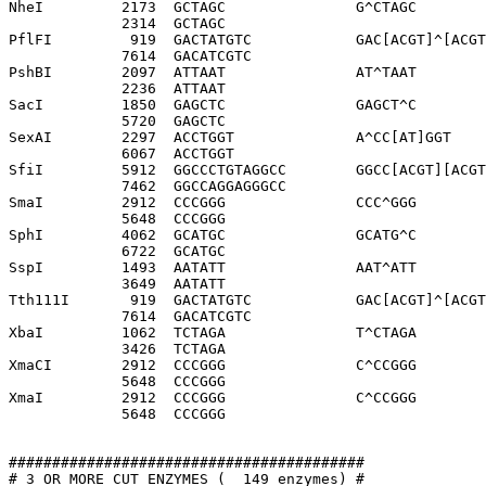
NheI         2173  GCTAGC               G^CTAGC

             2314  GCTAGC              

PflFI         919  GACTATGTC            GAC[ACGT]^[ACGT
             7614  GACATCGTC           

PshBI        2097  ATTAAT               AT^TAAT

             2236  ATTAAT              

SacI         1850  GAGCTC               GAGCT^C

             5720  GAGCTC              

SexAI        2297  ACCTGGT              A^CC[AT]GGT

             6067  ACCTGGT             

SfiI         5912  GGCCCTGTAGGCC        GGCC[ACGT][ACGT
             7462  GGCCAGGAGGGCC       

SmaI         2912  CCCGGG               CCC^GGG

             5648  CCCGGG              

SphI         4062  GCATGC               GCATG^C

             6722  GCATGC              

SspI         1493  AATATT               AAT^ATT

             3649  AATATT              

Tth111I       919  GACTATGTC            GAC[ACGT]^[ACGT
             7614  GACATCGTC           

XbaI         1062  TCTAGA               T^CTAGA

             3426  TCTAGA              

XmaCI        2912  CCCGGG               C^CCGGG

             5648  CCCGGG              

XmaI         2912  CCCGGG               C^CCGGG

             5648  CCCGGG              

#########################################

# 3 OR MORE CUT ENZYMES (  149 enzymes) #
