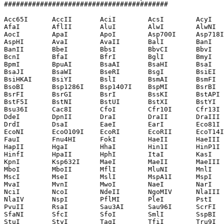
#########################################

Acc65I      AccII       AciI        AcsI        AcyI   
AfaI        AflII       AluI        AlwI        AlwNI  
AocI        ApaI        ApoI        Asp700I     Asp718I
AspHI       AvaI        AvaII       BalI        BanI   
BanII       BbeI        BbsI        BbvCI       BbvI   
BcnI        BfaI        BfrI        BglI        BmyI   
BpmI        BpuAI       BsaAI       BsaHI       BsaI   
BsaJI       BsaWI       BseRI       BsgI        BsiEI  
BsiHKAI     BsiYI       BslI        BsmAI       BsmFI  
BsoBI       Bsp1286I    Bsp1407I    BspMI       BsrBI  
BsrFI       BsrGI       BsrI        BssKI       BstAPI 
BstF5I      BstNI       BstUI       BstXI       BstYI  
Bsu36I      Cac8I       CfoI        Cfr10I      Cfr13I 
DdeI        DpnII       DraI        DraII       DraIII 
DrdI        DsaI        EaeI        EarI        Eco81I 
EcoNI       EcoO109I    EcoRI       EcoRII      EcoT14I
FauI        Fnu4HI      FokI        HaeII       HaeIII 
HapII       HgaI        HhaI        Hin1I       HinP1I 
HinfI       HpaII       HphI        ItaI        KasI   
KpnI        Ksp632I     MaeI        MaeII       MaeIII 
MboI        MboII       MflI        MluNI       MnlI   
MscI        MseI        MslI        MspA1I      MspI   
MvaI        MvnI        MwoI        NaeI        NarI   
NciI        NcoI        NdeII       NgoMIV      NlaIII 
NlaIV       NspI        PflMI       PleI        PstI   
PvuII       RsaI        Sau3AI      Sau96I      ScrFI  
SfaNI       SfcI        SfoI        SmlI        SspBI  
StuI        StyI        TaqI        TfiI        Tru9I  