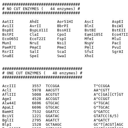
##################################

# NO CUT ENZYMES (   44 enzymes) #

##################################

AatII       AhdI        Aor51HI     AscI        AspEI  
AviII       AvrII       BbrPI       BlnI        BsiWI  
BspDI       BspLU11I    BssHII      BstBI       BstEII 
BstPI       ClaI        CpoI        Eam1105I    Eco47II
EcoO65I     EcoT22I     FspI        MfeI        MluI   
MunI        NruI        NsiI        NspV        PacI   
PaeR7I      PmaCI       PmeI        PmlI        PvuI   
RsrII       SalI        ScaI        SfuI        SgrAI  
SnaBI       SpeI        SwaI        XhoI        

###################################

# ONE CUT ENZYMES (   40 enzymes) #

###################################

AccIII       3557  TCCGGA               T^CCGGA

AclI         5978  AACGTT               AA^CGTT

AflIII       5008  ACGTGT               A^C[GA][CT]GT

AgeI         4528  ACCGGT               A^CCGGT

Alw44I       6696  GTGCAC               G^TGCAC

ApaLI        6696  GTGCAC               G^TGCAC

BamHI        7532  GGATCC               G^GATCC

BciVI        1221  GGATAC               GTATCC(6/5)

BglII        2795  AGATCT               A^GATCT

BlpI         1528  GCTAAGC              GC^T[ACGT]AGC
