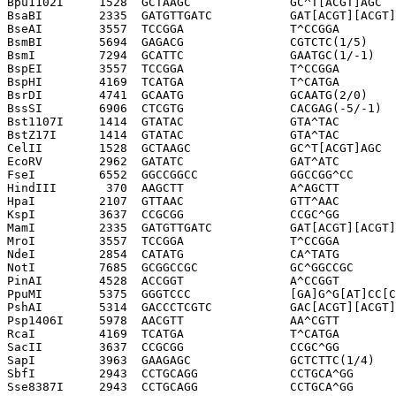
Bpu1102I     1528  GCTAAGC              GC^T[ACGT]AGC

BsaBI        2335  GATGTTGATC           GAT[ACGT][ACGT]
BseAI        3557  TCCGGA               T^CCGGA

BsmBI        5694  GAGACG               CGTCTC(1/5)

BsmI         7294  GCATTC               GAATGC(1/-1)

BspEI        3557  TCCGGA               T^CCGGA

BspHI        4169  TCATGA               T^CATGA

BsrDI        4741  GCAATG               GCAATG(2/0)

BssSI        6906  CTCGTG               CACGAG(-5/-1)

Bst1107I     1414  GTATAC               GTA^TAC

BstZ17I      1414  GTATAC               GTA^TAC

CelII        1528  GCTAAGC              GC^T[ACGT]AGC

EcoRV        2962  GATATC               GAT^ATC

FseI         6552  GGCCGGCC             GGCCGG^CC

HindIII       370  AAGCTT               A^AGCTT

HpaI         2107  GTTAAC               GTT^AAC

KspI         3637  CCGCGG               CCGC^GG

MamI         2335  GATGTTGATC           GAT[ACGT][ACGT]
MroI         3557  TCCGGA               T^CCGGA

NdeI         2854  CATATG               CA^TATG

NotI         7685  GCGGCCGC             GC^GGCCGC

PinAI        4528  ACCGGT               A^CCGGT

PpuMI        5375  GGGTCCC              [GA]G^G[AT]CC[C
PshAI        5314  GACCCTCGTC           GAC[ACGT][ACGT]
Psp1406I     5978  AACGTT               AA^CGTT

RcaI         4169  TCATGA               T^CATGA

SacII        3637  CCGCGG               CCGC^GG

SapI         3963  GAAGAGC              GCTCTTC(1/4)

SbfI         2943  CCTGCAGG             CCTGCA^GG

Sse8387I     2943  CCTGCAGG             CCTGCA^GG
