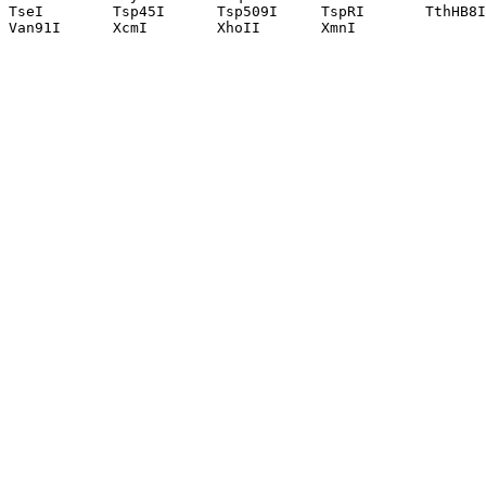
TseI        Tsp45I      Tsp509I     TspRI       TthHB8I