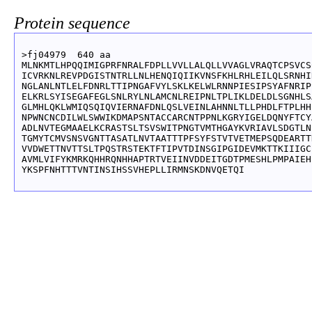
Protein sequence
>fj04979  640 aa

MLNKMTLHPQQIMIGPRFNRALFDPLLVVLLALQLLVVAGLVRAQTCPSVCS
ICVRKNLREVPDGISTNTRLLNLHENQIQIIKVNSFKHLRHLEILQLSRNHI
NGLANLNTLELFDNRLTTIPNGAFVYLSKLKELWLRNNPIESIPSYAFNRIP
ELKRLSYISEGAFEGLSNLRYLNLAMCNLREIPNLTPLIKLDELDLSGNHLS
GLMHLQKLWMIQSQIQVIERNAFDNLQSLVEINLAHNNLTLLPHDLFTPLHH
NPWNCNCDILWLSWWIKDMAPSNTACCARCNTPPNLKGRYIGELDQNYFTCY
ADLNVTEGMAAELKCRASTSLTSVSWITPNGTVMTHGAYKVRIAVLSDGTLN
TGMYTCMVSNSVGNTTASATLNVTAATTTPFSYFSTVTVETMEPSQDEARTT
VVDWETTNVTTSLTPQSTRSTEKTFTIPVTDINSGIPGIDEVMKTTKIIIGC
AVMLVIFYKMRKQHHRQNHHAPTRTVEIINVDDEITGDTPMESHLPMPAIEH